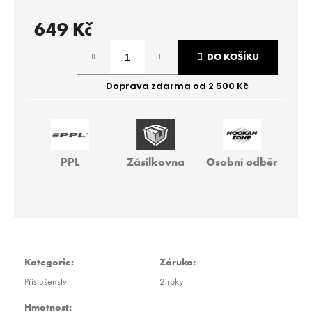
r
u
649 Kč
č
Měrná
u
DO KOŠÍKU
j
cena:
e
m
e
THEO
PPL
Zásilkovna
Osobní odběr
-
BITTER
FRUT
40G
259
Kč
Kategorie
:
Záruka
:
Příslušenství
2 roky
Hmotnost
: