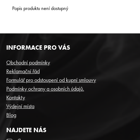
Popis produktu není dostupný
Z
INFORMACE PRO VÁS
Á
P
Obchodní podmínky
A
Reklamační řád
T
Formulář pro odstoupení od kupní smlouvy
Í
Podmínky ochrany a osobních údajů.
Kontakty
Výdejní místa
Blog
NAJDETE NÁS