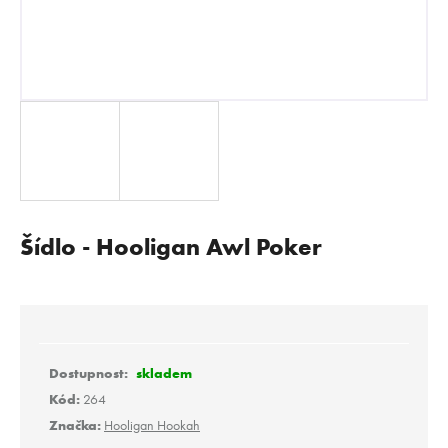
E
N
A
J
Í
T
?
Šídlo - Hooligan Awl Poker
HLEDAT
D
skladem
o
Kód:
264
p
Značka:
Hooligan Hookah
o