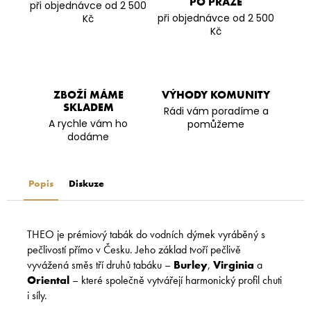
PO PRAZE
při objednávce od 2 500
při objednávce od 2 500
Kč
Kč
ZBOŽÍ MÁME
VÝHODY KOMUNITY
SKLADEM
Rádi vám poradíme a
A rychle vám ho
pomůžeme
dodáme
Popis
Diskuze
THEO je prémiový tabák do vodních dýmek vyráběný s
pečlivostí přímo v Česku. Jeho základ tvoří pečlivě
vyvážená směs tří druhů tabáku –
Burley
,
Virginia
a
Oriental
– které společně vytvářejí harmonický profil chuti
i síly.