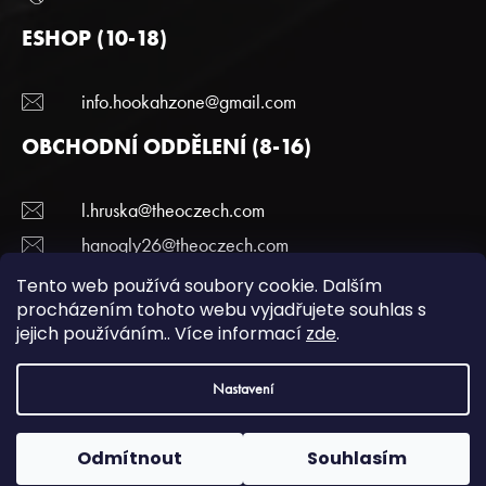
ESHOP (10-18)
info.hookahzone@gmail.com
OBCHODNÍ ODDĚLENÍ (8-16)
l.hruska@theoczech.com
hanogly26@theoczech.com
+420 774 395 836
Tento web používá soubory cookie. Dalším
procházením tohoto webu vyjadřujete souhlas s
jejich používáním.. Více informací
zde
.
Copyright 2022 Hookazone.cz. Všechna práva
Nastavení
vyhrazena.
Podmínky ochrany a osobních údajů.
| Vytvořili
webotvurci
Odmítnout
Souhlasím
Vytvořil™ Shoptet