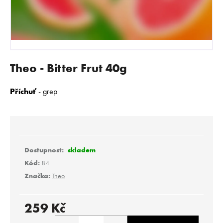
E
N
A
J
Í
Theo - Bitter Frut 40g
T
?
Příchuť
- grep
HLEDAT
skladem
Kód:
84
Značka:
Theo
D
o
p
259 Kč
o
Měrná