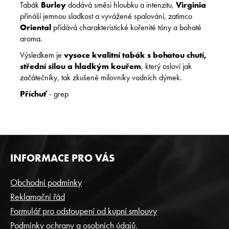
Tabák
Burley
dodává směsi hloubku a intenzitu,
Virginia
přináší jemnou sladkost a vyvážené spalování, zatímco
Oriental
přidává charakteristické kořenité tóny a bohaté
aroma.
Výsledkem je
vysoce kvalitní tabák s bohatou chutí,
střední silou a hladkým kouřem
, který osloví jak
začátečníky, tak zkušené milovníky vodních dýmek.
Příchuť
- grep
Z
INFORMACE PRO VÁS
Á
P
Obchodní podmínky
A
Reklamační řád
T
Formulář pro odstoupení od kupní smlouvy
Í
Podmínky ochrany a osobních údajů.