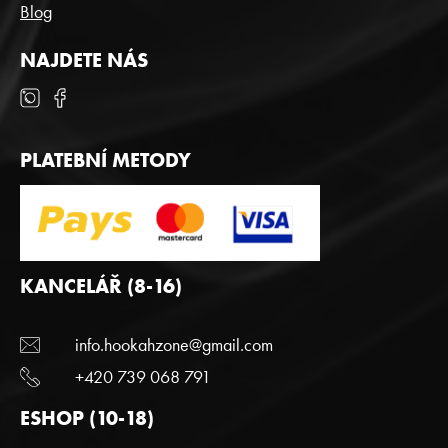
E
Blog
N
A
NAJDETE NÁS
J
Í
T
PLATEBNÍ METODY
?
HLEDAT
KANCELÁŘ (8-16)
info.hookahzone@gmail.com
D
+420 739 068 791
o
p
ESHOP (10-18)
o