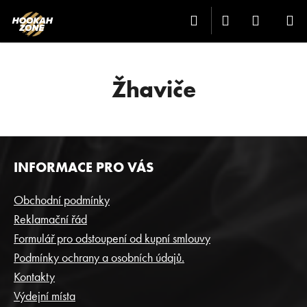
K
Přejít
Hledat
Přihlášení
Nákup
M
na
O
Zpět
Zpět
obsah
Š
košík
Í
C
K
Žhaviče
O
P
O
T
Z
INFORMACE PRO VÁS
Ř
Á
E
P
Obchodní podmínky
B
A
Reklamační řád
U
T
Formulář pro odstoupení od kupní smlouvy
J
Í
Podmínky ochrany a osobních údajů.
E
Kontakty
T
Výdejní místa