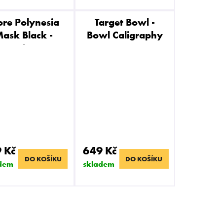
re Polynesia
Target Bowl -
ask Black -
Bowl Caligraphy
korunka pro
odní dýmku
 Kč
649 Kč
DO KOŠÍKU
DO KOŠÍKU
dem
skladem