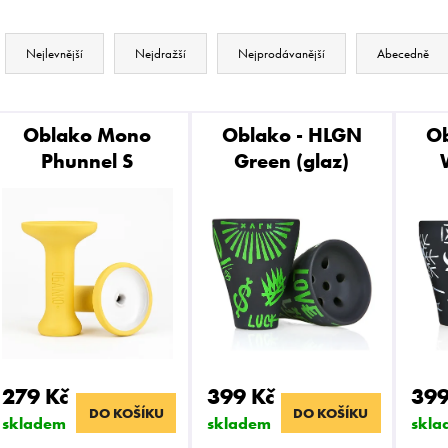
Ř
DARKSIDE CORE 200G - SUPERNOVA
VODNÍ DÝMKA -
899 Kč
4 990 Kč
A
Nejlevnější
Nejdražší
Nejprodávanější
Abecedně
Z
V
E
Oblako Mono
Oblako - HLGN
Ob
Ý
Phunnel S
Green (glaz)
N
P
Í
I
P
S
R
P
O
R
D
O
U
279 Kč
399 Kč
399
D
DO KOŠÍKU
DO KOŠÍKU
K
skladem
skladem
skla