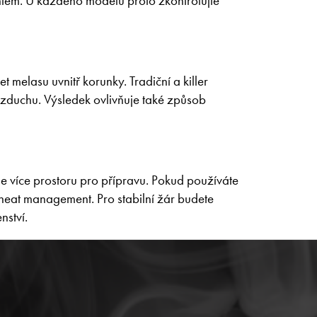
tem. U každého modelu proto zkontrolujte
melasu uvnitř korunky. Tradiční a killer
 vzduchu. Výsledek ovlivňuje také způsob
e více prostoru pro přípravu. Pokud používáte
heat management
. Pro stabilní žár budete
enství
.