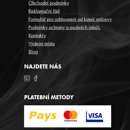
P
Obchodní podmínky
Reklamační řád
A
Formulář pro odstoupení od kupní smlouvy
T
Podmínky ochrany a osobních údajů.
Í
Kontakty
Výdejní místa
Blog
NAJDETE NÁS
PLATEBNÍ METODY