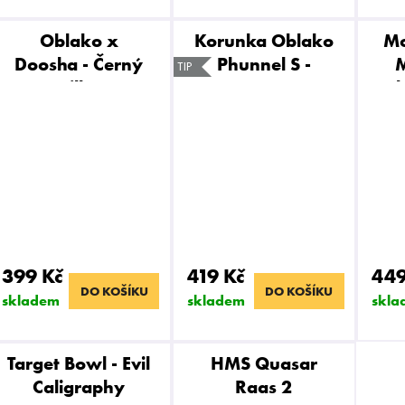
U
T
K
Ů
Oblako x
Korunka Oblako
Mo
T
Doosha - Černý
Phunnel S -
M
TIP
Killer
Orange Dot
Ů
v
399 Kč
419 Kč
449
DO KOŠÍKU
DO KOŠÍKU
skladem
skladem
skla
Target Bowl - Evil
HMS Quasar
Caligraphy
Raas 2