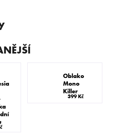
y
NĚJŠÍ
Oblako
sia
Mono
Killer
399 Kč
-
ka
dní
u
Následující
č