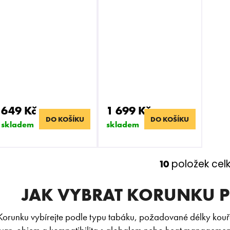
649 Kč
1 699 Kč
DO KOŠÍKU
DO KOŠÍKU
skladem
skladem
položek cel
10
O
v
JAK VYBRAT KORUNKU 
l
á
d
Korunku vybírejte podle typu tabáku, požadované délky kouřen
a