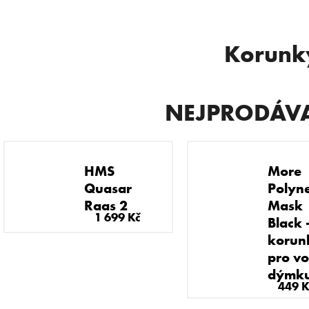
Korunk
 POTŘEBUJETE NAJÍT?
NEJPRODÁVA
HLEDAT
HMS
More
Quasar
Polyne
Doporučujeme
Raas 2
Mask
1 699 Kč
Black 
korun
pro vo
dýmk
449 K