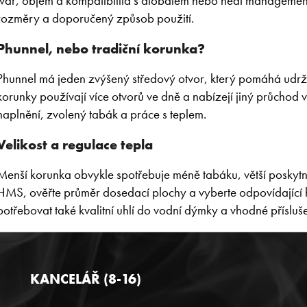
tvar, objem a kompatibilita s alobalem nebo heat managemen
c
rozměry a doporučený způsob použití.
í
p
Phunnel, nebo tradiční korunka?
r
v
Phunnel má jeden zvýšený středový otvor, který pomáhá udržet 
k
korunky používají více otvorů ve dně a nabízejí jiný průchod
y
naplnění, zvolený
tabák
a práce s teplem.
v
ý
Velikost a regulace tepla
p
i
Menší korunka obvykle spotřebuje méně tabáku, větší poskytn
s
u
HMS, ověřte průměr dosedací plochy a vyberte odpovídající
potřebovat také kvalitní
uhlí do vodní dýmky
a vhodné
přísluš
KANCELÁŘ (8-16)