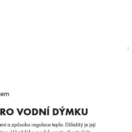
10
0
0
1
kem
PRO VODNÍ DÝMKU
í a způsobu regulace tepla. Důležitý je její