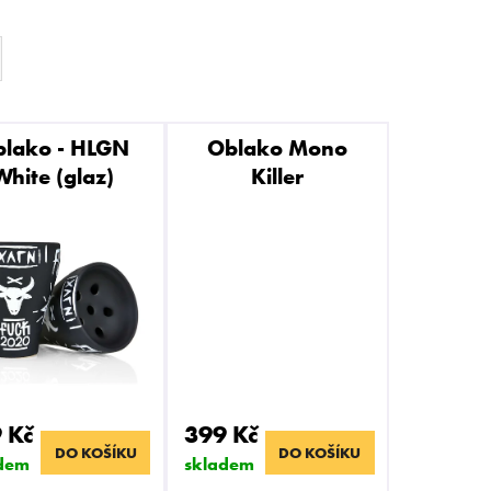
 VZ FREAK
lako - HLGN
Oblako Mono
White (glaz)
Killer
 Kč
399 Kč
DO KOŠÍKU
DO KOŠÍKU
dem
skladem