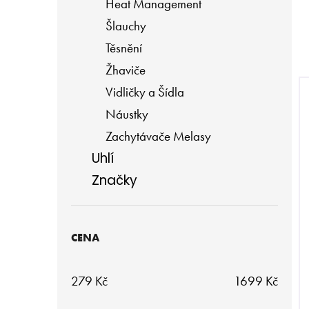
Heat Management
Í
MUSTHAVE 200G - CURANT
Šlauchy
P
799 Kč
Těsnění
A
Žhaviče
N
Vidličky a Šídla
E
Náustky
L
Zachytávače Melasy
Uhlí
Značky
CENA
279
Kč
1699
Kč