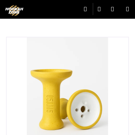
K
Přejít
Hledat
Přihlášení
Nákup
M
na
O
Zpět
Zpět
obsah
Š
košík
Í
C
K
O
P
O
T
Ř
E
B
U
J
E
T