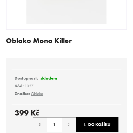
E
N
A
J
Í
Oblako Mono Killer
T
?
skladem
HLEDAT
Kód:
1057
Značka:
Oblako
D
399 Kč
o
Měrná
p
DO KOŠÍKU
o
cena: