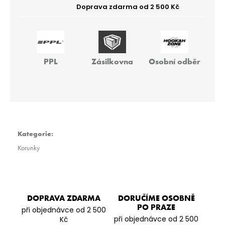
r
u
č
u
j
e
PPL
Zásilkovna
Osobní odběr
m
e
BLACKBURN
100G
-
REAL
Kategorie
:
P.F.
Korunky
499
Kč
DOPRAVA ZDARMA
DORUČÍME OSOBNĚ
PO PRAZE
při objednávce od 2 500
při objednávce od 2 500
Kč