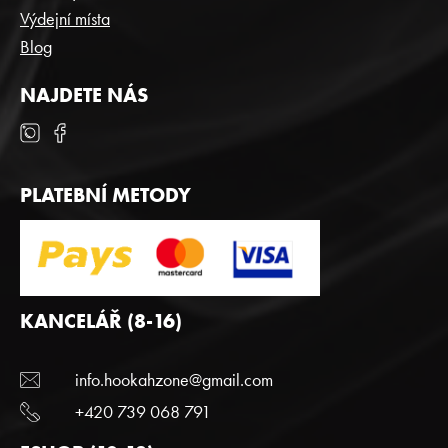
y
Výdejní místa
v
Blog
ý
p
i
NAJDETE NÁS
s
u
PLATEBNÍ METODY
KANCELÁŘ (8-16)
info.hookahzone@gmail.com
+420 739 068 791