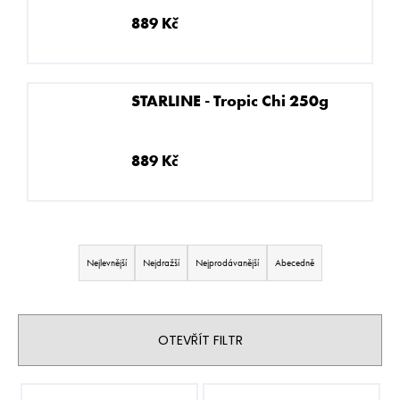
E
N
889 Kč
A
J
Í
STARLINE - Tropic Chi 250g
T
?
889 Kč
Ř
HLEDAT
A
Nejlevnější
Nejdražší
Nejprodávanější
Abecedně
Z
E
D
N
OTEVŘÍT FILTR
o
Í
p
o
P
V