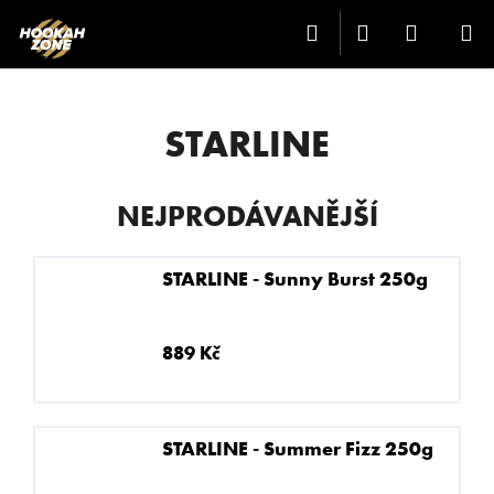
K
Přejít
Hledat
Přihlášení
Nákup
M
na
O
Zpět
Zpět
obsah
Š
košík
Í
C
K
STARLINE
O
P
NEJPRODÁVANĚJŠÍ
O
T
Ř
STARLINE - Sunny Burst 250g
E
B
889 Kč
U
J
E
STARLINE - Summer Fizz 250g
T