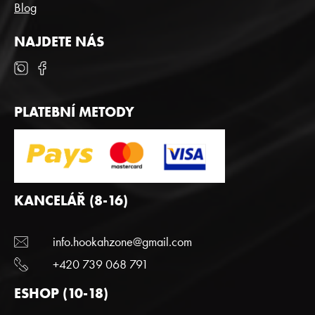
Blog
ý
p
i
NAJDETE NÁS
s
u
PLATEBNÍ METODY
KANCELÁŘ (8-16)
info.hookahzone@gmail.com
+420 739 068 791
ESHOP (10-18)