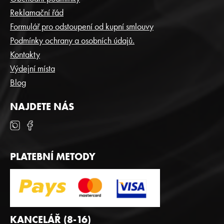
A
Reklamační řád
T
Formulář pro odstoupení od kupní smlouvy
Í
Podmínky ochrany a osobních údajů.
Kontakty
Výdejní místa
Blog
NAJDETE NÁS
PLATEBNÍ METODY
KANCELÁŘ (8-16)