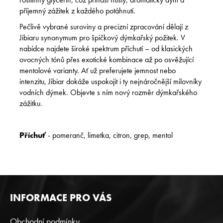
příjemný zážitek z každého potáhnutí.
Pečlivě vybrané suroviny a precizní zpracování dělají z
Jibiaru synonymum pro špičkový dýmkařský požitek. V
nabídce najdete široké spektrum příchutí – od klasických
ovocných tónů přes exotické kombinace až po osvěžující
mentolové varianty. Ať už preferujete jemnost nebo
intenzitu, Jibiar dokáže uspokojit i ty nejnáročnější milovníky
vodních dýmek. Objevte s ním nový rozměr dýmkařského
zážitku.
Příchuť
-
pomeranč, limetka, citron, grep, mentol
Z
INFORMACE PRO VÁS
Á
P
Obchodní podmínky