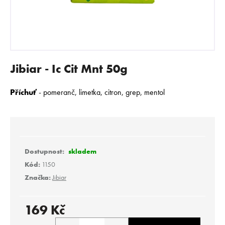
E
N
A
J
Í
Jibiar - Ic Cit Mnt 50g
T
?
Příchuť
-
pomeranč, limetka, citron, grep, mentol
HLEDAT
skladem
Kód:
1150
Značka:
Jibiar
D
o
p
169 Kč
o
Měrná