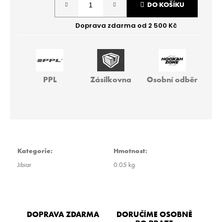
r
DO KOŠÍKU
cena:
u
č
u
j
e
m
e
PPL
Zásilkovna
Osobní odběr
THEO
-
BIG
PIR
40G
Kategorie
:
Hmotnost
:
259
Kč
Jibiar
0.05 kg
DOPRAVA ZDARMA
DORUČÍME OSOBNĚ