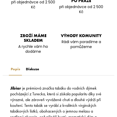
PO PRAZE
při objednávce od 2 500
při objednávce od 2 500
Kč
Kč
ZBOŽÍ MÁME
VÝHODY KOMUNITY
SKLADEM
Rádi vám poradíme a
A rychle vám ho
pomůžeme
dodáme
Popis
Diskuze
Jibiar
je prémiová značka tabáku do vodních dýmek
pocházející z Turecka, která si získala popularitu díky své
výrazné, ale zároveň vyvážené chuti a dlouhé výdrži při
kouření. Tento tabák se vyrábí z kvalitních virginských
tabákových lístků, obohacených o jemnou melasu a
rostlinný glycerin, což přináší hustý, aromatický dým a