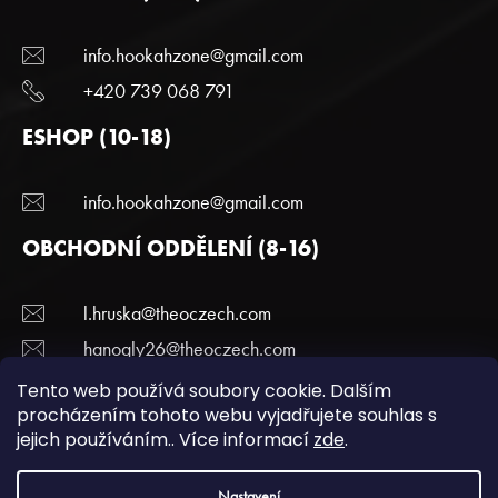
info.hookahzone@gmail.com
+420 739 068 791
ESHOP (10-18)
info.hookahzone@gmail.com
OBCHODNÍ ODDĚLENÍ (8-16)
l.hruska@theoczech.com
hanogly26@theoczech.com
+420 774 395 836
Tento web používá soubory cookie. Dalším
procházením tohoto webu vyjadřujete souhlas s
jejich používáním.. Více informací
zde
.
Copyright 2022 Hookazone.cz. Všechna práva
Nastavení