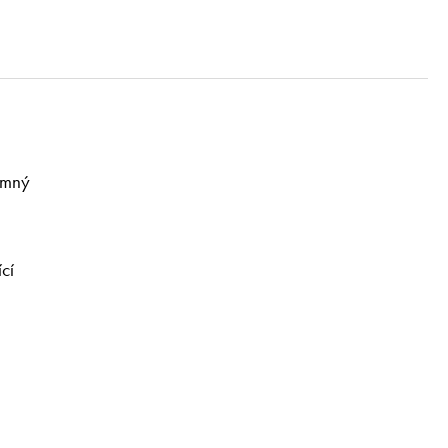
emný
cí