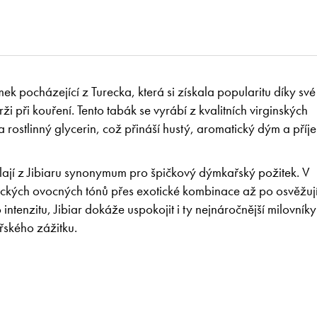
 pocházející z Turecka, která si získala popularitu díky své
 při kouření. Tento tabák se vyrábí z kvalitních virginských
rostlinný glycerin, což přináší hustý, aromatický dým a příj
lají z Jibiaru synonymum pro špičkový dýmkařský požitek. V
sických ovocných tónů přes exotické kombinace až po osvěžují
intenzitu, Jibiar dokáže uspokojit i ty nejnáročnější milovníky
ského zážitku.