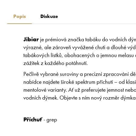
Popis
Diskuze
Jibiar
je prémiová značka tabáku do vodních dýmek
výrazné, ale zároveň vyvážené chuti a dlouhé výdrži
tabákových lístků, obohacených o jemnou melasu a 
zážitek z každého potáhnutí.
Pečlivě vybrané suroviny a precizní zpracování dě
nabídce najdete široké spektrum příchutí – od kla
mentolové varianty. Ať už preferujete jemnost nebo 
vodních dýmek. Objevte s ním nový rozměr dýmkař
Příchuť
- grep