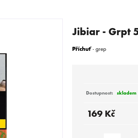
Jibiar - Grpt 
 POTŘEBUJETE NAJÍT?
Příchuť
- grep
HLEDAT
Doporučujeme
skladem
169 Kč
Měrná
cena: