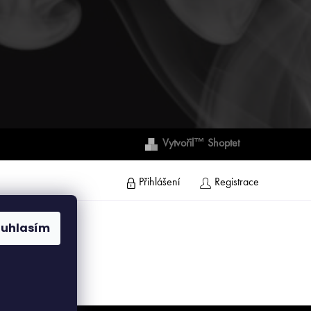
Vytvořil™ Shoptet
Přihlášení
Registrace
ouhlasím