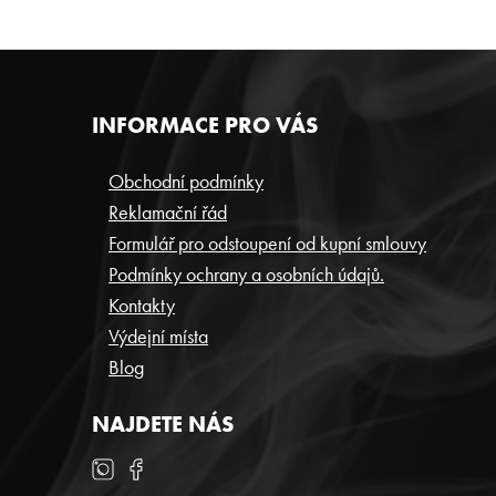
Z
INFORMACE PRO VÁS
Á
P
Obchodní podmínky
Reklamační řád
A
Formulář pro odstoupení od kupní smlouvy
T
Podmínky ochrany a osobních údajů.
Í
Kontakty
Výdejní místa
Blog
NAJDETE NÁS