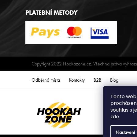
PLATEBNÍ METODY
Copyright 2022 Hookazone.cz. Všechna práva vyhraz
Odběrná místa
Kontakty
B2B
Blog
Tento web 
procházení
souhlas s j
zde
.
Nastavení