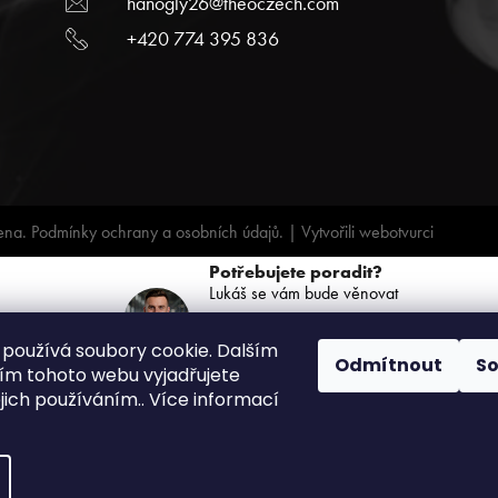
hanogly26@theoczech.com
+420 774 395 836
ena.
Podmínky ochrany a osobních údajů.
| Vytvořili
webotvurci
Potřebujete poradit?
Lukáš se vám bude věnovat
+420 739 068 791
používá soubory cookie. Dalším
(PO-PÁ: 8:00 - 16:00)
Odmítnout
S
m tohoto webu vyjadřujete
ejich používáním.. Více informací