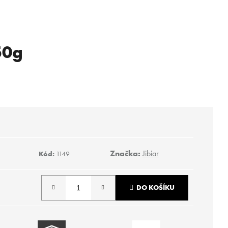
50g
Značka:
Jibiar
Kód:
1149
DO KOŠÍKU
Následující