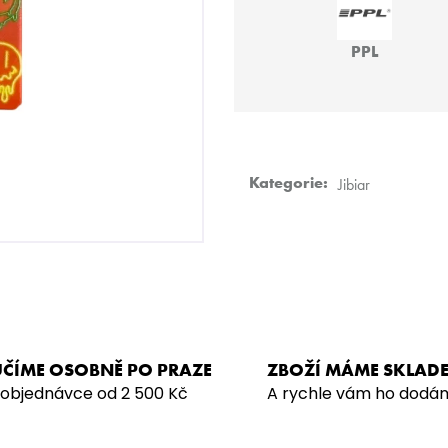
SARMA 360 STRONG – MONTN
SARMA – NDLS 
LAVNDR 200G
879 Kč
PPL
929 Kč
Kategorie
:
Jibiar
ČÍME OSOBNĚ PO PRAZE
ZBOŽÍ MÁME SKLAD
 objednávce od 2 500 Kč
A rychle vám ho dodá