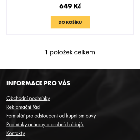
r
649 Kč
u
č
u
DO KOŠÍKU
j
e
m
e
položek celkem
1
O
v
THEO
l
-
á
Z
BIG
d
INFORMACE PRO VÁS
PIR
Á
40G
a
P
c
259
Obchodní podmínky
Kč
í
A
Reklamační řád
p
T
Formulář pro odstoupení od kupní smlouvy
r
Í
v
Podmínky ochrany a osobních údajů.
k
Kontakty
y