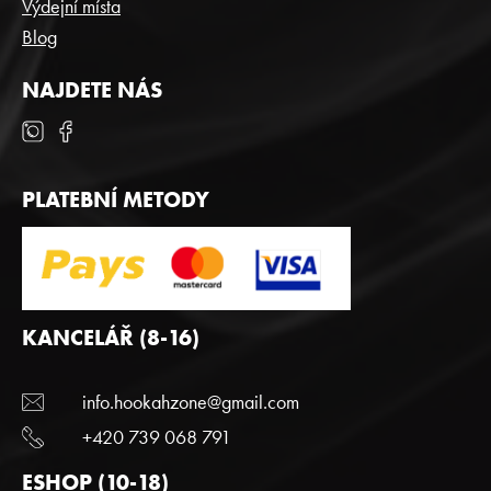
Výdejní místa
v
Blog
ý
p
i
NAJDETE NÁS
s
u
PLATEBNÍ METODY
KANCELÁŘ (8-16)
info.hookahzone@gmail.com
+420 739 068 791
ESHOP (10-18)