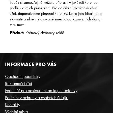
Tabák si samozřejmě můžete připravit v jakékoli korunce
podle vlastních preferencí. Pro dosažení maximální chuti
však doporučujeme phunnel korunky, které jsou ideální pro
šťavnaté a silně melasované směsi a dokážou z nich dostat
maximum.
Příchuť:
Krémový citrónový koláč
Z
INFORMACE PRO VÁS
Á
P
Obchodní podmínky
A
Reklamační řád
T
Formulář pro odstoupení od kupní smlouvy
Í
Podmínky ochrany a osobních údajů.
Kontakty
Výdejní místa