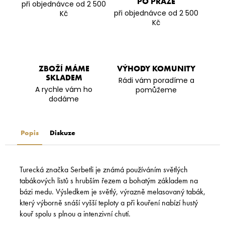
PO PRAZE
při objednávce od 2 500
při objednávce od 2 500
Kč
Kč
ZBOŽÍ MÁME
VÝHODY KOMUNITY
SKLADEM
Rádi vám poradíme a
A rychle vám ho
pomůžeme
dodáme
Popis
Diskuze
Turecká značka Serbetli je známá používáním světlých
tabákových listů s hrubším řezem a bohatým základem na
bázi medu. Výsledkem je světlý, výrazně melasovaný tabák,
který výborně snáší vyšší teploty a při kouření nabízí hustý
kouř spolu s plnou a intenzivní chutí.