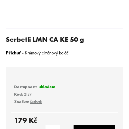
E
N
A
J
Í
Serbetli LMN CA KE 50 g
T
?
Příchuť
- Krémový citrónový koláč
HLEDAT
skladem
Kód:
2129
Značka:
Šerbetli
D
o
p
179 Kč
o
Měrná