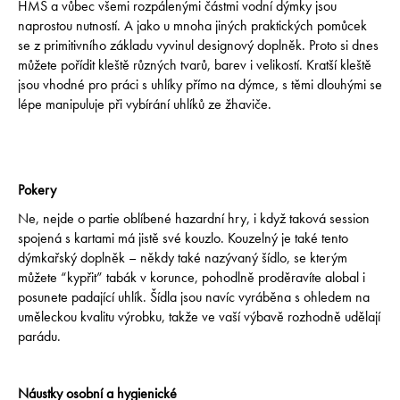
E
HMS a vůbec všemi rozpálenými částmi vodní dýmky jsou
N
naprostou nutností. A jako u mnoha jiných praktických pomůcek
se z primitivního základu vyvinul designový doplněk. Proto si dnes
A
můžete pořídit kleště různých tvarů, barev i velikostí. Kratší kleště
J
jsou vhodné pro práci s uhlíky přímo na dýmce, s těmi dlouhými se
Í
lépe manipuluje při vybírání uhlíků ze žhaviče.
T
?
Pokery
Ne, nejde o partie oblíbené hazardní hry, i když taková session
spojená s kartami má jistě své kouzlo. Kouzelný je také tento
HLEDAT
dýmkařský doplněk – někdy také nazývaný šídlo, se kterým
můžete “kypřit” tabák v korunce, pohodlně proděravíte alobal i
posunete padající uhlík. Šídla jsou navíc vyráběna s ohledem na
uměleckou kvalitu výrobku, takže ve vaší výbavě rozhodně udělají
D
parádu.
o
p
o
Náustky osobní a hygienické