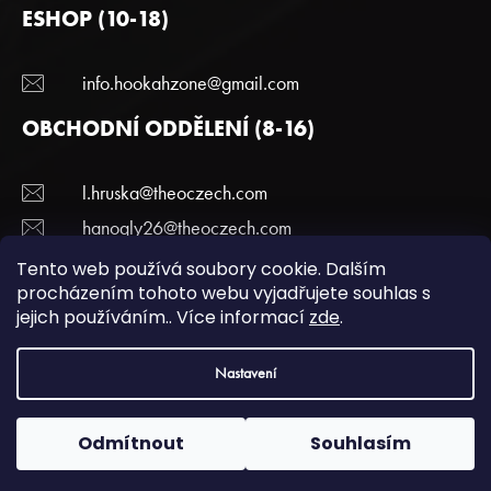
ESHOP (10-18)
info.hookahzone@gmail.com
OBCHODNÍ ODDĚLENÍ (8-16)
l.hruska@theoczech.com
hanogly26@theoczech.com
+420 774 395 836
Tento web používá soubory cookie. Dalším
procházením tohoto webu vyjadřujete souhlas s
jejich používáním.. Více informací
zde
.
Copyright 2022 Hookazone.cz. Všechna práva
Nastavení
vyhrazena.
Podmínky ochrany a osobních údajů.
| Vytvořili
webotvurci
Odmítnout
Souhlasím
Vytvořil™ Shoptet