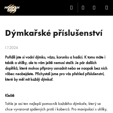
K
Přejít
Hledat
Přihlášení
Nákup
M
na
O
Zpět
Zpět
obsah
Š
košík
Í
C
K
Dýmkařské příslušenství
O
P
1.7.2024
O
T
Pořídili jste si vodní dýmku, vázu, korunku a hadici. K tomu máte i
Ř
tabák a uhlíky, ale to vám ještě nemusí stačit. Je pár dalších
doplňků, které mohou přípravy usnadnit nebo se naopak bez nich
E
vůbec neobejdete. Přichystali jsme pro vás přehled příslušenství,
B
které by měl mít každý dýmkař.
U
J
Kleště
E
Tohle je asi ten nejlepší pomocník každého dýmkaře, který se
T
chce vyvarovat spálených prstů i koberců. Pro manipulaci s uhlíky,