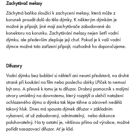
Zachytávač melasy
Záchytná baňka sloužící k zachycení melasy, která může z
korunek proudit dolů do těla dýmky. K některým dýmkám je
možné je připojit, jiné mají zachytávače zabudované do
konektoru na korunku.
Zachytávání melasy nejen šetří vodní
dýmku, ale především zlepšuje její chuť. Pokud je k vaší vodní
dýmce možné toto zařízení připojit, rozhodně ho doporučujeme.
Difuzory
Vodní dýmku bez bublání si někteří ani neumí představit, na druhé
straně při koukání na film nebo poslechu sbírky LPíček to nemusí
být ono. A přesně k tomu je tu difuzor. Drobný pomocník s malými
otvory umístěný na downstemu, který rozptýlí a ulehčí natažení
ochlazeného dýmu a dýmka tak lépe táhne a zároveň nedělá
takový hluk. Dnes má spousta dýmek difuzor v základním
vybavení, ať už zabudovaný, odnímatelný, nebo dokonce
polohovatelný. Na ty ostatní je, většinou přímo od výrobce, možné
pořídit nasazovací difuzor. Ať je klid.