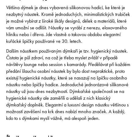
r
Většina dýmek je dnes vybavená silikonovou hadicí, ke které je
u
nezbytný náustek. Kromě jednoduchých, minimalistických trubiček
č
je možné vybírat z široké škály designů, délek a materiálů, které
u
vám umožní se odlišit. Náustky se vyrábí z nerezu, eloxovaného
j
hliníku nebo i dřeva. Jde vlastně o takovou obdobu elegantní
e
kuřácké špičky používané ve 30. letech.
m
e
Dalším náustkem používaným dýmkaři je tzv. hygienický náustek.
Čistota je půl zdraví, na což je třeba myslet zvlášť v případě
návštěvy lounge nebo session s kamarády. Předělávat při každém
HMS
předání šlauchu osobní náustek by bylo dost nepraktické, proto
BASIC
existují hygienické náustky, které se nasazují na špičku osobního
499
náustku nebo špičky hadice. Jednoduché jednorázové silikonové
Kč
náustky už jsou dnes nezbytností. Dýmkařské společnosti se na
hygienické náustky ale zaměřili a udělali z nich klasický
dýmkařský doplněk. Elegantní a luxusní design náustku většinou s
možností zavěšení na krk dnes nabízí mnoho značek. A každý,
kdo to s dýmkami myslí vážně, má alespoň jeden.