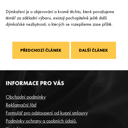
Dýmkaření je o objevování a kromě těchto, které považujeme
téměř za základní výbavu, existují pochopitelně ještě další
dýmkařské nezbytnosti, o kterých se rozepíšeme zase příště.
PŘEDCHOZÍ ČLÁNEK
DALŠÍ ČLÁNEK
Z
INFORMACE PRO VÁS
Á
P
Obchodní podmínky
A
Reklamační řád
T
Formulář pro odstoupení od kupní smlouvy
Í
Podmínky ochrany a osobních údajů.