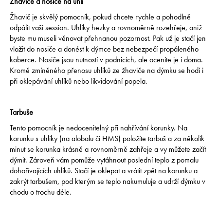
Žhaviče a nosiče na uhlí
Žhavič je skvělý pomocník, pokud chcete rychle a pohodlně
odpálit vaši session. Uhlíky hezky a rovnoměrně rozehřeje, aniž
byste mu museli věnovat přehnanou pozornost. Pak už je stačí jen
vložit do nosiče a donést k dýmce bez nebezpečí propáleného
koberce. Nosiče jsou nutností v podnicích, ale oceníte je i doma.
Kromě zmíněného přenosu uhlíků ze žhaviče na dýmku se hodí i
při oklepávání uhlíků nebo likvidování popela.
Tarbuše
Tento pomocník je nedocenitelný při nahřívání korunky. Na
korunku s uhlíky (na alobalu či HMS) položíte tarbuš a za několik
minut se korunka krásně a rovnoměrně zahřeje a vy můžete začít
dýmit. Zároveň vám pomůže vytáhnout poslední teplo z pomalu
dohořívajících uhlíků. Stačí je oklepat a vrátit zpět na korunku a
zakrýt tarbušem, pod kterým se teplo nakumuluje a udrží dýmku v
chodu o trochu déle.