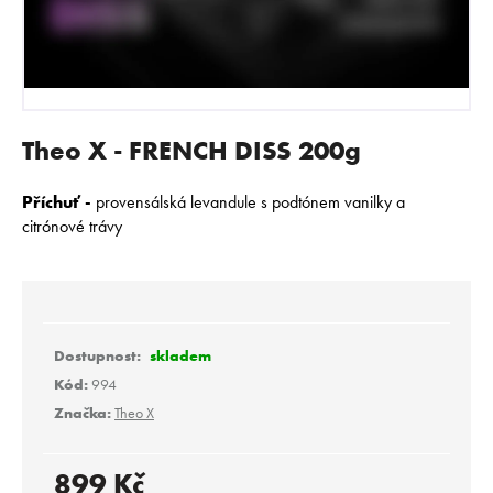
E
N
A
J
Í
Theo X - FRENCH DISS 200g
T
?
Příchuť -
provensálská levandule s podtónem vanilky a
citrónové trávy
HLEDAT
skladem
Kód:
994
D
Značka:
Theo X
o
p
o
899 Kč