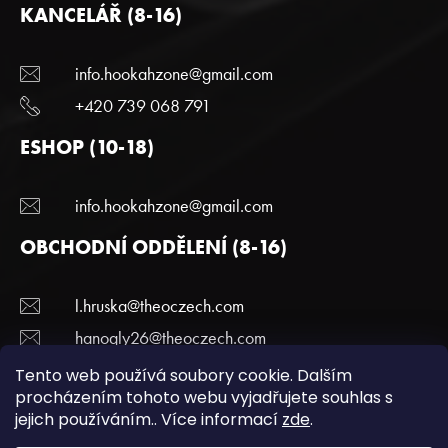
KANCELÁŘ (8-16)
info.hookahzone@gmail.com
+420 739 068 791
ESHOP (10-18)
info.hookahzone@gmail.com
OBCHODNÍ ODDĚLENÍ (8-16)
l.hruska@theoczech.com
hanogly26@theoczech.com
+420 774 395 836
Tento web používá soubory cookie. Dalším
procházením tohoto webu vyjadřujete souhlas s
jejich používáním.. Více informací
zde
.