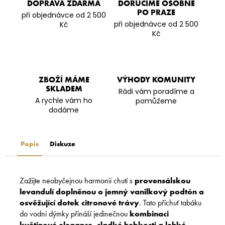
DOPRAVA ZDARMA
DORUČÍME OSOBNĚ
PO PRAZE
při objednávce od 2 500
při objednávce od 2 500
Kč
Kč
ZBOŽÍ MÁME
VÝHODY KOMUNITY
SKLADEM
Rádi vám poradíme a
A rychle vám ho
pomůžeme
dodáme
Popis
Diskuze
Zažijte neobyčejnou harmonii chutí s
provensálskou
levandulí doplněnou o jemný vanilkový podtón a
osvěžující dotek citronové trávy
. Tato příchuť tabáku
do vodní dýmky přináší jedinečnou
kombinaci
květinové elegance, sladké hebkosti a lehké