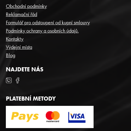
P
Obchodní podmínky
A
Reklamační řád
T
Formulář pro odstoupení od kupní smlouvy
Í
Podmínky ochrany a osobních údajů.
Kontakty
Výdejní místa
Blog
NAJDETE NÁS
PLATEBNÍ METODY