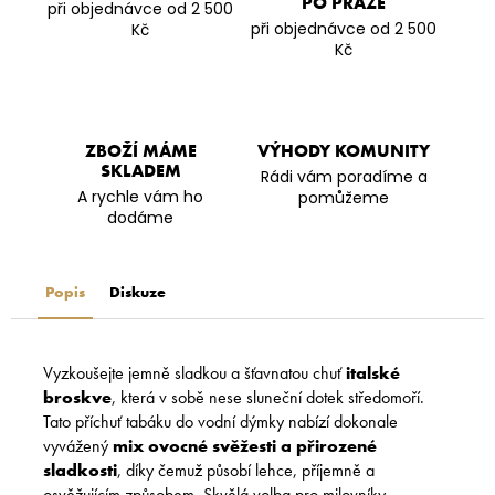
PO PRAZE
při objednávce od 2 500
při objednávce od 2 500
Kč
Kč
ZBOŽÍ MÁME
VÝHODY KOMUNITY
SKLADEM
Rádi vám poradíme a
A rychle vám ho
pomůžeme
dodáme
Popis
Diskuze
Vyzkoušejte jemně sladkou a šťavnatou chuť
italské
broskve
, která v sobě nese sluneční dotek středomoří.
Tato příchuť tabáku do vodní dýmky nabízí dokonale
vyvážený
mix ovocné svěžesti a přirozené
sladkosti
, díky čemuž působí lehce, příjemně a
osvěžujícím způsobem. Skvělá volba pro milovníky