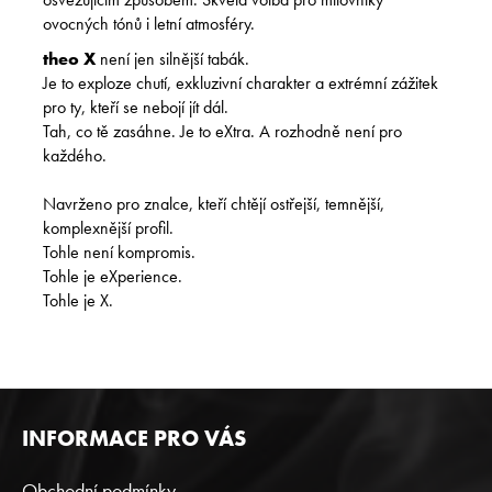
ovocných tónů i letní atmosféry.
theo X
není jen silnější tabák.
Je to exploze chutí, exkluzivní charakter a extrémní zážitek
pro ty, kteří se nebojí jít dál.
Tah, co tě zasáhne. Je to eXtra. A rozhodně není pro
každého.
Navrženo pro znalce, kteří chtějí ostřejší, temnější,
komplexnější profil.
Tohle není kompromis.
Tohle je eXperience.
Tohle je X.
Z
INFORMACE PRO VÁS
Á
P
Obchodní podmínky