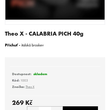
E
N
A
J
Í
Theo X - CALABRIA PICH 40g
T
?
Příchuť -
italská broskev
HLEDAT
skladem
Kód:
1003
Značka:
Theo X
D
o
p
269 Kč
o
Měrná