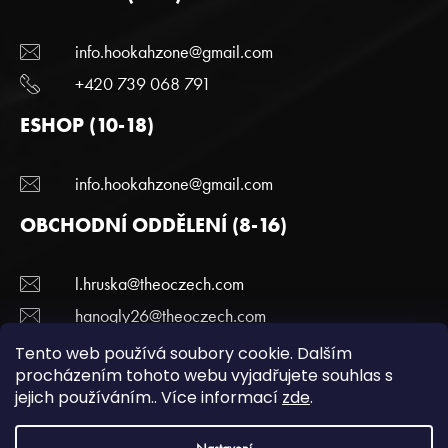
info.hookahzone@gmail.com
+420 739 068 791
ESHOP (10-18)
info.hookahzone@gmail.com
OBCHODNÍ ODDĚLENÍ (8-16)
l.hruska@theoczech.com
hanogly26@theoczech.com
+420 774 395 836
Tento web používá soubory cookie. Dalším
procházením tohoto webu vyjadřujete souhlas s
jejich používáním.. Více informací
zde
.
Copyright 2022 Hookazone.cz. Všechna práva