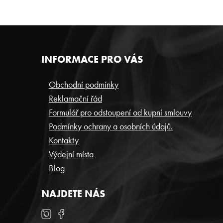
Z
INFORMACE PRO VÁS
Á
P
Obchodní podmínky
Reklamační řád
A
Formulář pro odstoupení od kupní smlouvy
T
Podmínky ochrany a osobních údajů.
Í
Kontakty
Výdejní místa
Blog
NAJDETE NÁS