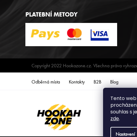
PLATEBNÍ METODY
Copyright 2022 Hookazone.cz. Všechna práva vyhraz
Odběrná místa
Kontakty
B2B
Blog
Tento web 
procházení
souhlas s j
zde
.
Nastavení