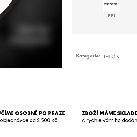
HMS BASIC
JO! - POMEL:LA
499 Kč
219 Kč
PPL
Kategorie
:
THEO X
ČÍME OSOBNĚ PO PRAZE
ZBOŽÍ MÁME SKLAD
 objednávce od 2 500 Kč
A rychle vám ho dodá