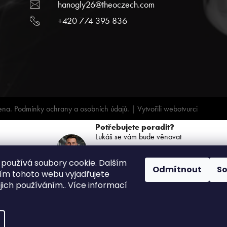
hanogly26@theoczech.com
+420 774 395 836
ena.
Podmínky ochrany a osobních údajů.
| Vytvořili
webotvurci
Potřebujete poradit?
Lukáš se vám bude věnovat
+420 739 068 791
používá soubory cookie. Dalším
(PO-PÁ: 8:00 - 16:00)
Odmítnout
S
m tohoto webu vyjadřujete
ejich používáním.. Více informací