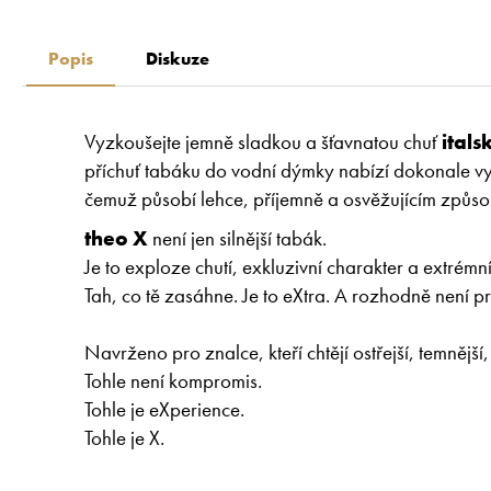
Popis
Diskuze
Vyzkoušejte jemně sladkou a šťavnatou chuť
itals
příchuť tabáku do vodní dýmky nabízí dokonale 
čemuž působí lehce, příjemně a osvěžujícím způsob
theo X
není jen silnější tabák.
Je to exploze chutí, exkluzivní charakter a extrémní z
Tah, co tě zasáhne. Je to eXtra. A rozhodně není 
Navrženo pro znalce, kteří chtějí ostřejší, temnější,
Tohle není kompromis.
Tohle je eXperience.
Tohle je X.