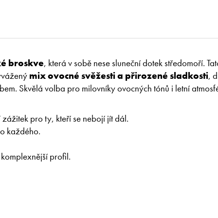
ké broskve
, která v sobě nese sluneční dotek středomoří. Tat
vyvážený
mix ovocné svěžesti a přirozené sladkosti
, d
em. Skvělá volba pro milovníky ovocných tónů i letní atmosf
ážitek pro ty, kteří se nebojí jít dál.
pro každého.
 komplexnější profil.