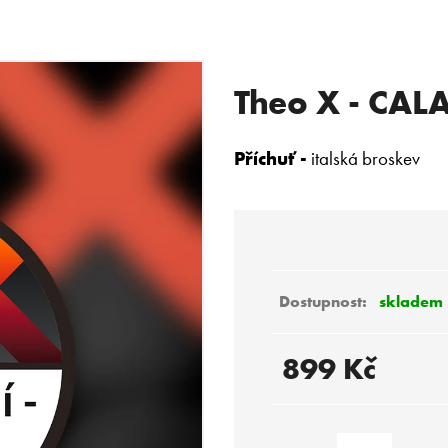
Theo X - CAL
 POTŘEBUJETE NAJÍT?
Příchuť -
italská broskev
HLEDAT
Doporučujeme
skladem
899 Kč
Měrná
cena: