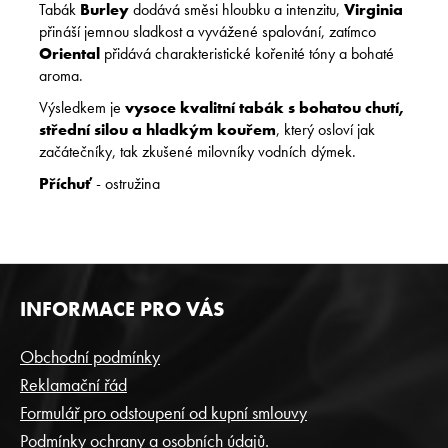
Tabák
Burley
dodává směsi hloubku a intenzitu,
Virginia
přináší jemnou sladkost a vyvážené spalování, zatímco
Oriental
přidává charakteristické kořenité tóny a bohaté
aroma.
Výsledkem je
vysoce kvalitní tabák s bohatou chutí,
střední silou a hladkým kouřem
, který osloví jak
začátečníky, tak zkušené milovníky vodních dýmek.
Příchuť
- ostružina
Z
INFORMACE PRO VÁS
Á
P
Obchodní podmínky
A
Reklamační řád
T
Formulář pro odstoupení od kupní smlouvy
Í
Podmínky ochrany a osobních údajů.