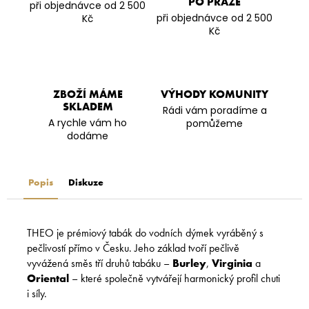
PO PRAZE
při objednávce od 2 500
při objednávce od 2 500
Kč
Kč
ZBOŽÍ MÁME
VÝHODY KOMUNITY
SKLADEM
Rádi vám poradíme a
A rychle vám ho
pomůžeme
dodáme
Popis
Diskuze
THEO je prémiový tabák do vodních dýmek vyráběný s
pečlivostí přímo v Česku. Jeho základ tvoří pečlivě
vyvážená směs tří druhů tabáku –
Burley
,
Virginia
a
Oriental
– které společně vytvářejí harmonický profil chuti
i síly.