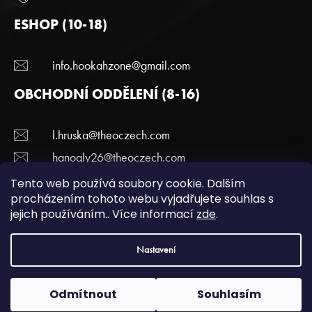
ESHOP (10-18)
info.hookahzone@gmail.com
OBCHODNÍ ODDĚLENÍ (8-16)
l.hruska@theoczech.com
hanogly26@theoczech.com
+420 774 395 836
Tento web používá soubory cookie. Dalším
procházením tohoto webu vyjadřujete souhlas s
jejich používáním.. Více informací
zde
.
Copyright 2022 Hookazone.cz. Všechna práva
Nastavení
vyhrazena.
Podmínky ochrany a osobních údajů.
| Vytvořili
webotvurci
Odmítnout
Souhlasím
Vytvořil™ Shoptet