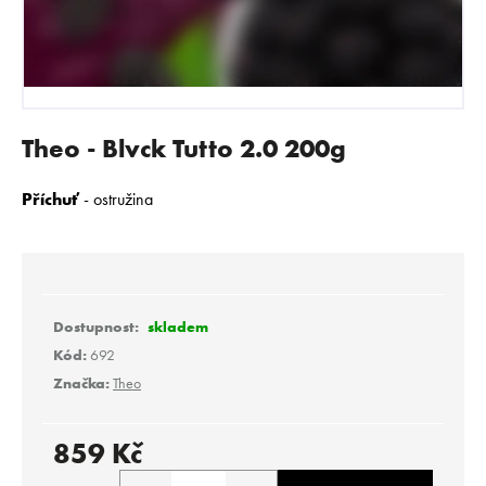
E
N
A
J
Í
Theo - Blvck Tutto 2.0 200g
T
?
Příchuť
- ostružina
HLEDAT
skladem
Kód:
692
Značka:
Theo
D
o
p
859 Kč
o
Měrná