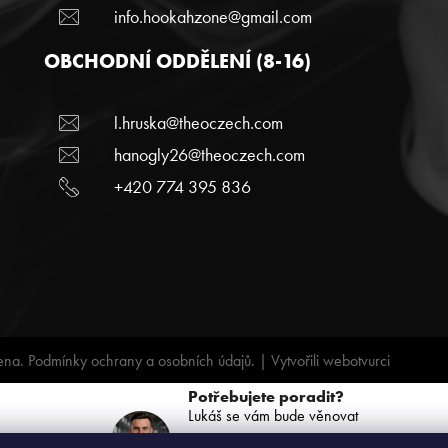
info.hookahzone@gmail.com
OBCHODNÍ ODDĚLENÍ (8-16)
l.hruska@theoczech.com
hanogly26@theoczech.com
+420 774 395 836
ena.
Podmínky ochrany a osobních údajů.
| Vytvořili
webotvurci
Potřebujete poradit?
Lukáš se vám bude věnovat