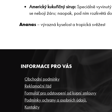
Americký kukuřičný sirup:
Speciálně vyvinutý 
se nebojí žáru; naopak, pod ním rozkvétá d
Ananas
– výrazná kyselost a tropická svěžest​
Z
INFORMACE PRO VÁS
Á
P
Obchodní podmínky
Reklamační řád
A
Formulář pro odstoupení od kupní smlouvy
T
Podmínky ochrany a osobních údajů.
Í
Kontakty