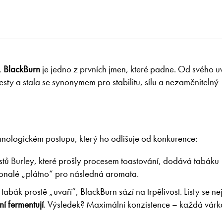
,
BlackBurn
je jedno z prvních jmen, které padne. Od svého u
sty a stala se synonymem pro stabilitu, sílu a nezaměnitelný
hnologickém postupu, který ho odlišuje od konkurence:
istů Burley, které prošly procesem toastování, dodává tabáku
okonalé „plátno“ pro následná aromata.
 tabák prostě „uvaří“, BlackBurn sází na trpělivost. Listy se ne
ní fermentují
. Výsledek? Maximální konzistence – každá várk