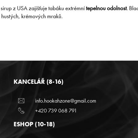
sirup z USA zajišťuje tabáku extrémní
tepelnou odolnost
. Bl
o hustých, krémových mraků.
KANCELÁŘ (8-16)
info.hookahzone@gmail.com
+420 739 068 791
ESHOP (10-18)