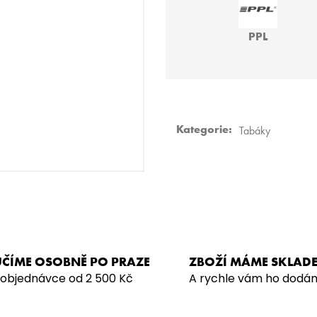
DARKSIDE CORE 200G - SUPERNOVA
VODNÍ DÝMKA -
899 Kč
4 990 Kč
PPL
Kategorie
:
Tabáky
ČÍME OSOBNĚ PO PRAZE
ZBOŽÍ MÁME SKLAD
 objednávce od 2 500 Kč
A rychle vám ho dodá