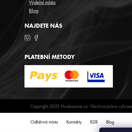
Výdejní místa
Blog
NAJDETE NÁS
PLATEBNÍ METODY
Copyright 2022 Hookazone.cz. Všechna práva vyhraz
Odběrná místa
Kontakty
B2B
Blog