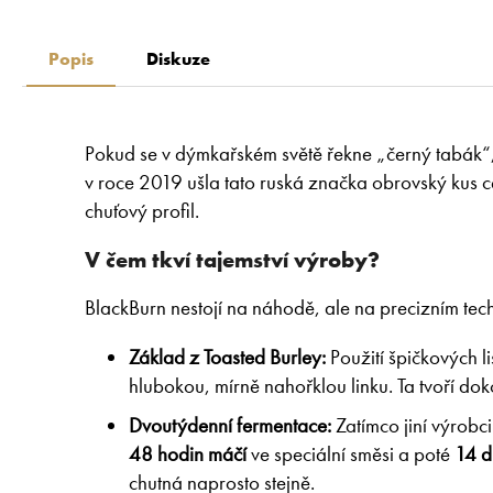
Popis
Diskuze
Pokud se v dýmkařském světě řekne „černý tabák“
v roce 2019 ušla tato ruská značka obrovský kus ce
chuťový profil.
V čem tkví tajemství výroby?
BlackBurn nestojí na náhodě, ale na precizním tec
Základ z Toasted Burley:
Použití špičkových l
hlubokou, mírně nahořklou linku. Ta tvoří d
Dvoutýdenní fermentace:
Zatímco jiní výrobci
48 hodin máčí
ve speciální směsi a poté
14 d
chutná naprosto stejně.