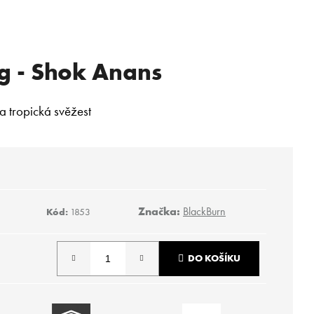
g - Shok Anans
 tropická svěžest​
Značka:
BlackBurn
Kód:
1853
DO KOŠÍKU
Následující