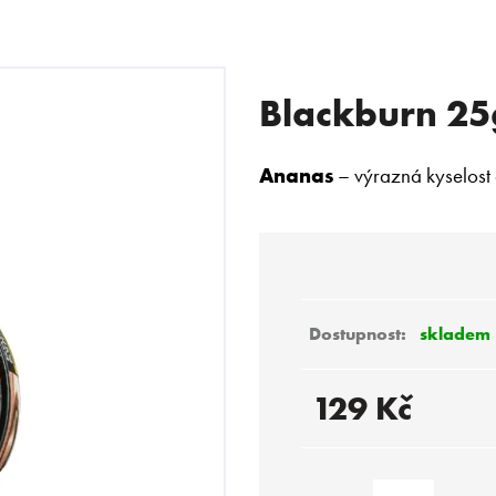
Blackburn 25
 POTŘEBUJETE NAJÍT?
Ananas
– výrazná kyselost a
HLEDAT
Doporučujeme
skladem
129 Kč
Měrná
cena: