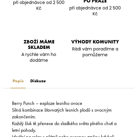
PO PRAZE
při objednávce od 2 500
při objednávce od 2 500
Kč
Kč
ZBOŽÍ MÁME
VÝHODY KOMUNITY
SKLADEM
Rádi vám poradíme a
A rychle vám ho
pomůžeme
dodáme
Popis
Diskuze
Berry Punch – exploze lesního ovoce
Silná kombinace šťavnatých lesních plodů s ovocným
zakončením.
Každý šluk tě přenese do sladkého světa plného chutí a
letní pohody.
Ideální na relax s přáteli nebo ovocnou změnu kdykoli