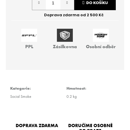
r
DO KOŠÍKU
cena:
u
č
u
j
e
m
e
PPL
Zásilkovna
Osobní odběr
BLACKBURN
100G
-
PITCH
BEAR
Kategorie
:
Hmotnost
:
499
Kč
Social Smoke
0.2 kg
DOPRAVA ZDARMA
DORUČÍME OSOBNĚ