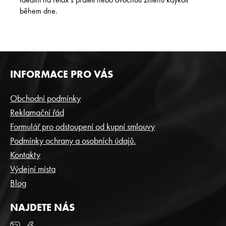
během dne.
Z
INFORMACE PRO VÁS
Á
P
Obchodní podmínky
A
Reklamační řád
T
Formulář pro odstoupení od kupní smlouvy
Í
Podmínky ochrany a osobních údajů.
Kontakty
Výdejní místa
Blog
NAJDETE NÁS