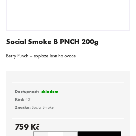
E
N
A
J
Í
Social Smoke B PNCH 200g
T
?
Berry Punch – exploze lesního ovoce
HLEDAT
skladem
Kód:
401
Značka:
Social Smoke
D
o
p
759 Kč
o
Měrná