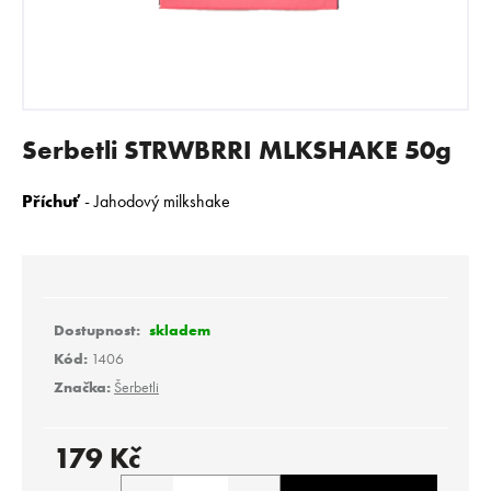
E
N
A
J
Í
Serbetli STRWBRRI MLKSHAKE 50g
T
?
Příchuť
- Jahodový milkshake
HLEDAT
skladem
Kód:
1406
Značka:
Šerbetli
D
o
p
179 Kč
o
Měrná