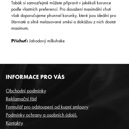
Tabák si samozřejmě můžete připravit v jakékoli korunce
podle vlastních preferencí. Pro dosažení maximální chuti
však doporučujeme phunnel korunky, které jsou ideální pro
šťavnaté a silně melasované směsi a dokážou z nich dostat
maximum.
Příchuť:
Jahodový milkshake
Z
INFORMACE PRO VÁS
Á
P
Obchodní podmínky
A
Reklamační řád
T
Formulář pro odstoupení od kupní smlouvy
Í
Podmínky ochrany a osobních údajů.
Kontakty