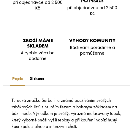
PO PRAZE
při objednávce od 2 500
při objednávce od 2 500
Kč
Kč
ZBOŽÍ MÁME
VÝHODY KOMUNITY
SKLADEM
Rádi vám poradíme a
A rychle vám ho
pomůžeme
dodáme
Popis
Diskuze
Turecká značka Serbetli je známá používáním světlých
tabákových listů s hrubším řezem a bohatým základem na
bázi medu. Výsledkem je světlý, výrazně melasovaný tabák,
který výborně snáší vyšší teploty a při kouření nabízí hustý
kouř spolu s plnou a intenzivní chutí.