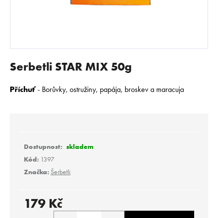
E
N
A
J
Í
Serbetli STAR MIX 50g
T
?
Příchuť
-
Borůvky, ostružiny, papája, broskev a maracuja
HLEDAT
skladem
Kód:
1397
Značka:
Šerbetli
D
o
p
179 Kč
o
Měrná