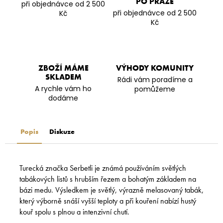
PO PRAZE
při objednávce od 2 500
při objednávce od 2 500
Kč
Kč
ZBOŽÍ MÁME
VÝHODY KOMUNITY
SKLADEM
Rádi vám poradíme a
A rychle vám ho
pomůžeme
dodáme
Popis
Diskuze
Turecká značka Serbetli je známá používáním světlých
tabákových listů s hrubším řezem a bohatým základem na
bázi medu. Výsledkem je světlý, výrazně melasovaný tabák,
který výborně snáší vyšší teploty a při kouření nabízí hustý
kouř spolu s plnou a intenzivní chutí.