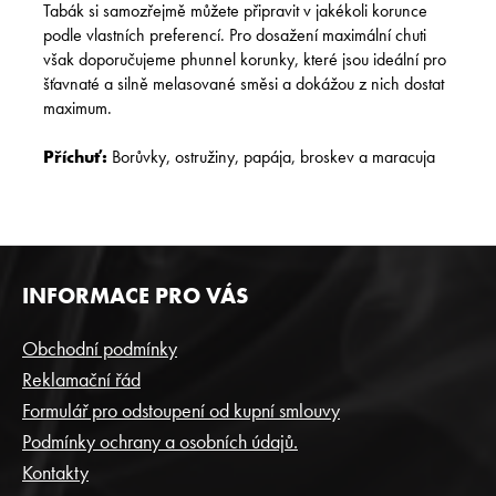
Tabák si samozřejmě můžete připravit v jakékoli korunce
podle vlastních preferencí. Pro dosažení maximální chuti
však doporučujeme phunnel korunky, které jsou ideální pro
šťavnaté a silně melasované směsi a dokážou z nich dostat
maximum.
Příchuť:
Borůvky, ostružiny, papája, broskev a maracuja
Z
INFORMACE PRO VÁS
Á
P
Obchodní podmínky
A
Reklamační řád
T
Formulář pro odstoupení od kupní smlouvy
Í
Podmínky ochrany a osobních údajů.
Kontakty