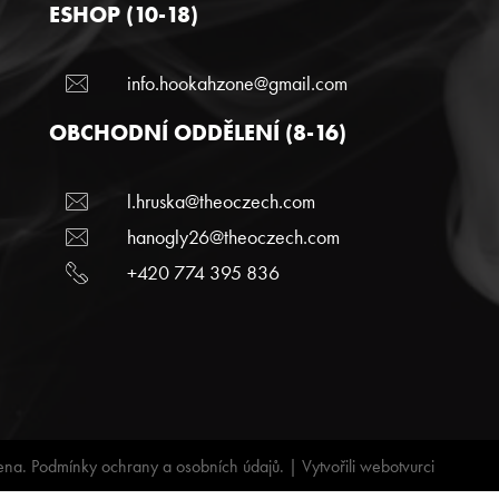
ESHOP (10-18)
info.hookahzone@gmail.com
OBCHODNÍ ODDĚLENÍ (8-16)
l.hruska@theoczech.com
hanogly26@theoczech.com
+420 774 395 836
ena.
Podmínky ochrany a osobních údajů.
| Vytvořili
webotvurci