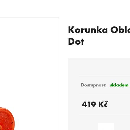
Korunka Obla
 POTŘEBUJETE NAJÍT?
Dot
HLEDAT
Doporučujeme
skladem
419 Kč
Měrná
cena: