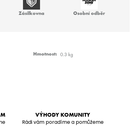
 VZ FREAK
Zásilkovna
Osobní odběr
Hmotnost
:
0.3 kg
EM
VÝHODY KOMUNITY
me
Rádi vám poradíme a pomůžeme