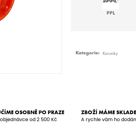
DARKSIDE CORE 200G - SUPERNOVA
VODNÍ DÝMKA -
PPL
899 Kč
4 990 Kč
Kategorie
:
Korunky
ČÍME OSOBNĚ PO PRAZE
ZBOŽÍ MÁME SKLAD
 objednávce od 2 500 Kč
A rychle vám ho dodá