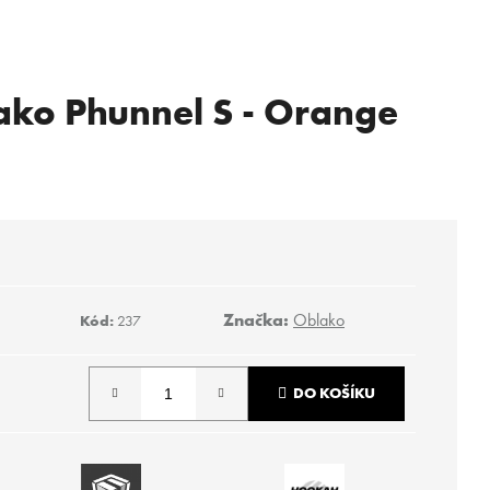
ko Phunnel S - Orange
Značka:
Oblako
Kód:
237
DO KOŠÍKU
Následující