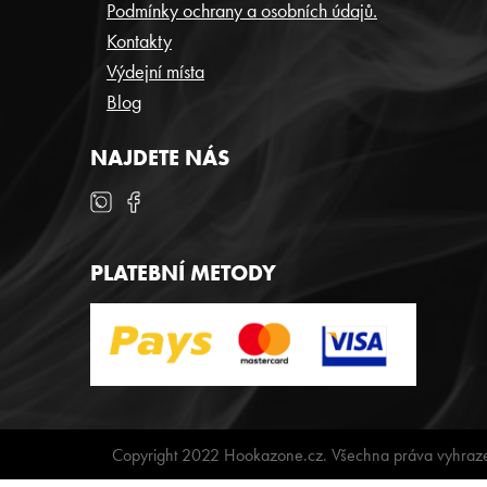
T
Podmínky ochrany a osobních údajů.
Í
Kontakty
Výdejní místa
Blog
NAJDETE NÁS
PLATEBNÍ METODY
Copyright 2022 Hookazone.cz. Všechna práva vyhraz