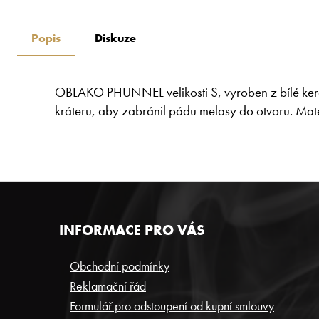
Popis
Diskuze
OBLAKO PHUNNEL velikosti S, vyroben z bílé ke
kráteru, aby zabránil pádu melasy do otvoru.
Mate
Z
INFORMACE PRO VÁS
Á
P
Obchodní podmínky
Reklamační řád
A
Formulář pro odstoupení od kupní smlouvy