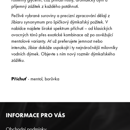
příjemný zážitek z každého potáhnutí.
Pečlivě vybrané suroviny a precizní zpracování dělají z
Jibiaru synonymum pro špičkový dýmkařský požitek. V
nabídce najdete široké spektrum příchutí – od klasických
ovocných tónů přes exotické kombinace až po osvěžující
mentolové varianty. Ať už preferujete jemnost nebo
intenzitu, Jibiar dokáže uspokojit i ty nejnáročnější milovníky
vodních dýmek. Objevte s ním nový rozměr dýmkařského
zážitku.
Příchuť
- mentol, borůvka
Z
INFORMACE PRO VÁS
Á
P
Obchodní podmínky