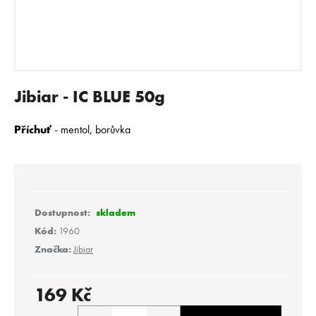
E
N
A
J
Í
Jibiar - IC BLUE 50g
T
?
Příchuť
- mentol, borůvka
HLEDAT
skladem
Kód:
1960
Značka:
Jibiar
D
o
p
169 Kč
o
Měrná