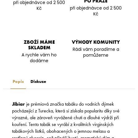
PO PRAZE
při objednávce od 2 500
při objednávce od 2 500
Kč
Kč
ZBOŽÍ MÁME
VÝHODY KOMUNITY
SKLADEM
Rádi vám poradíme a
A rychle vám ho
pomůžeme
dodáme
Popis
Diskuze
Jibiar
je prémiová značka tabáku do vodních dýmek
pocházející z Turecka, která si získala popularitu díky své
výrazné, ale zároveň vyvážené chuti a dlouhé výdrži při
kouření. Tento tabák se vyrábí z kvalitních virginských
tabákových lístků, obohacených o jemnou melasu a
rostlinný glycerin, což přináší hustý, aromatický dým a