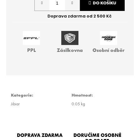
r
DO KOŠÍKU
cena:
u
č
u
j
e
m
e
PPL
Zásilkovna
Osobní odběr
THEO
-
BIG
PIR
40G
Kategorie
:
Hmotnost
:
259
Kč
Jibiar
0.05 kg
DOPRAVA ZDARMA
DORUČÍME OSOBNĚ