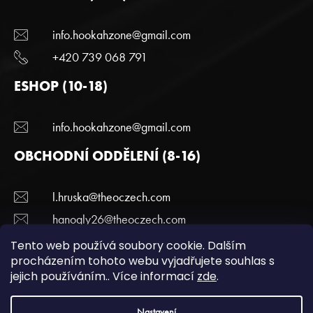
info.hookahzone@gmail.com
+420 739 068 791
ESHOP (10-18)
info.hookahzone@gmail.com
OBCHODNÍ ODDĚLENÍ (8-16)
l.hruska@theoczech.com
hanogly26@theoczech.com
+420 774 395 836
Tento web používá soubory cookie. Dalším
procházením tohoto webu vyjadřujete souhlas s
jejich používáním.. Více informací
zde
.
Copyright 2022 Hookazone.cz. Všechna práva
Nastavení