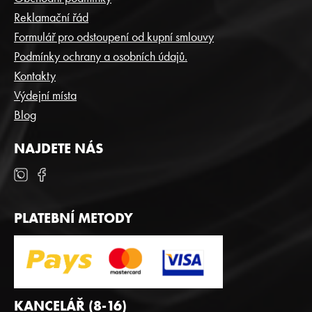
A
Reklamační řád
T
Formulář pro odstoupení od kupní smlouvy
Í
Podmínky ochrany a osobních údajů.
Kontakty
Výdejní místa
Blog
NAJDETE NÁS
PLATEBNÍ METODY
KANCELÁŘ (8-16)