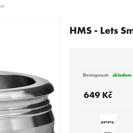
st
HMS - Lets S
 POTŘEBUJETE NAJÍT?
HLEDAT
skladem
Doporučujeme
649 Kč
Měrná
cena: