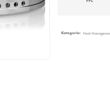
PPL
DARKSIDE CORE 200G - SUPERNOVA
VODNÍ DÝMKA -
899 Kč
4 990 Kč
Kategorie
:
Heat Manageme