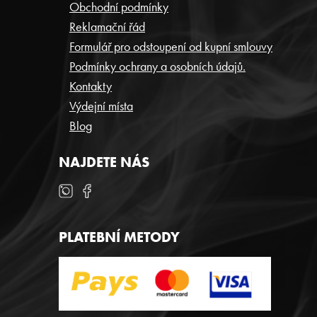
P
Obchodní podmínky
Reklamační řád
A
Formulář pro odstoupení od kupní smlouvy
T
Podmínky ochrany a osobních údajů.
Í
Kontakty
Výdejní místa
Blog
NAJDETE NÁS
PLATEBNÍ METODY