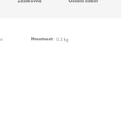
Zásilkovna
Osobní odběr
 VZ FREAK
Hmotnost
:
nt
0.3 kg