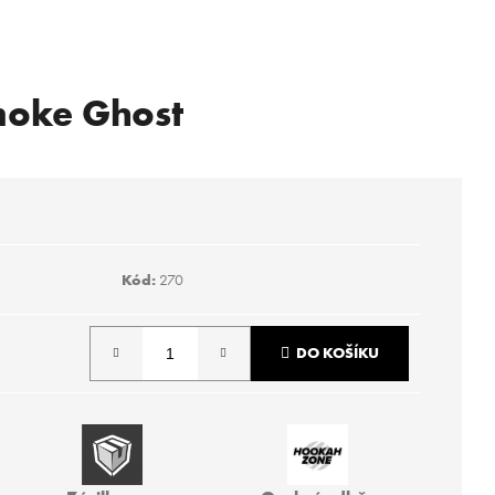
moke Ghost
Kód:
270
DO KOŠÍKU
Následující