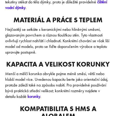
r
tekutiny stékat do těla dýmky, proto je důležité pravidelné
čištění
u
vodní dýmky
.
č
u
MATERIÁL A PRÁCE S TEPLEM
j
e
Nejčastěji se setkáte s keramickými nebo hliněnými směsmi,
m
glazovaným povrchem a různou tloušťkou stěn. Tyto vlastnosti
e
ovlivňují rychlost nahřátí i chladnutí. Konkrétní chování se však liší
model od modelu, proto se řiďte doporučením výrobce a teplotu
upravujte postupně.
BLACKBURN
100G
KAPACITA A VELIKOST KORUNKY
-
REAL
Menší a mělčí korunka obvykle pojme méně směsi, větší nebo
P.F.
hlubší model více. Uvedenou kapacitu berte jako orientační údaj,
499
protože záleží také na způsobu nabití. Pro pravidelné používání
Kč
bývá praktická střední velikost; konkrétní rozměry najdete v
detailu každé
korunky
.
KOMPATIBILITA S HMS A
ALOBALEM