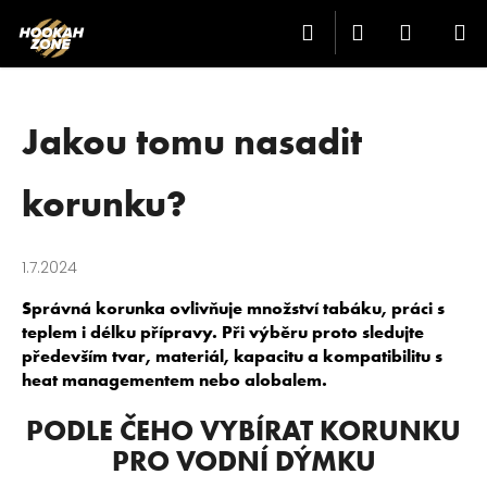
K
Přejít
Hledat
Přihlášení
Nákup
M
na
O
Zpět
Zpět
obsah
Š
košík
Í
C
K
Jakou tomu nasadit
O
P
korunku?
O
T
1.7.2024
Ř
E
Správná korunka ovlivňuje množství tabáku, práci s
B
teplem i délku přípravy. Při výběru proto sledujte
především tvar, materiál, kapacitu a kompatibilitu s
U
heat managementem nebo alobalem.
J
E
PODLE ČEHO VYBÍRAT KORUNKU
T
PRO VODNÍ DÝMKU