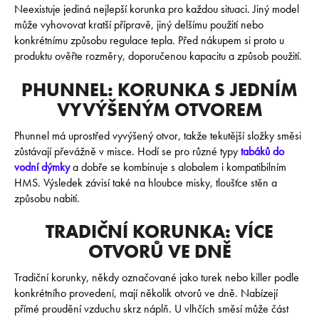
E
Neexistuje jediná nejlepší korunka pro každou situaci. Jiný model
N
může vyhovovat kratší přípravě, jiný delšímu použití nebo
A
konkrétnímu způsobu regulace tepla. Před nákupem si proto u
J
produktu ověřte rozměry, doporučenou kapacitu a způsob použití.
Í
PHUNNEL: KORUNKA S JEDNÍM
T
VYVÝŠENÝM OTVOREM
?
Phunnel má uprostřed vyvýšený otvor, takže tekutější složky směsi
zůstávají převážně v misce. Hodí se pro různé typy
tabáků do
vodní dýmky
a dobře se kombinuje s alobalem i kompatibilním
HMS. Výsledek závisí také na hloubce misky, tloušťce stěn a
HLEDAT
způsobu nabití.
TRADIČNÍ KORUNKA: VÍCE
OTVORŮ VE DNĚ
D
o
Tradiční korunky, někdy označované jako turek nebo killer podle
p
konkrétního provedení, mají několik otvorů ve dně. Nabízejí
o
přímé proudění vzduchu skrz náplň. U vlhčích směsí může část