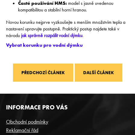
Časté používání HMS:
model s jasně uvedenou
kompatibilitou a stabilní horní hranou.
Novou korunku nejprve vyzkoušejte s menším množstvím tepla a
nastavení upravujte postupně. Praktický postup najdete také v
návodu
jak správně rozpálit vodní dýmku
.
Vybrat korunku pro vodní dýmku
PŘEDCHOZÍ ČLÁNEK
DALŠÍ ČLÁNEK
Z
INFORMACE PRO VÁS
Á
P
Obchodní podmínky
A
Reklamační řád