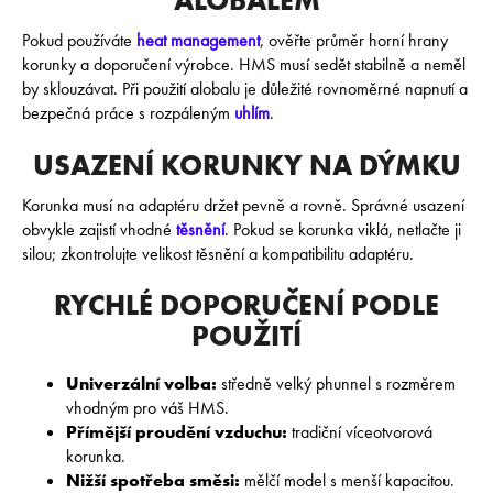
Pokud používáte
heat management
, ověřte průměr horní hrany
korunky a doporučení výrobce. HMS musí sedět stabilně a neměl
by sklouzávat. Při použití alobalu je důležité rovnoměrné napnutí a
bezpečná práce s rozpáleným
uhlím
.
USAZENÍ KORUNKY NA DÝMKU
Korunka musí na adaptéru držet pevně a rovně. Správné usazení
obvykle zajistí vhodné
těsnění
. Pokud se korunka viklá, netlačte ji
silou; zkontrolujte velikost těsnění a kompatibilitu adaptéru.
RYCHLÉ DOPORUČENÍ PODLE
POUŽITÍ
Univerzální volba:
středně velký phunnel s rozměrem
vhodným pro váš HMS.
Přímější proudění vzduchu:
tradiční víceotvorová
korunka.
Nižší spotřeba směsi:
mělčí model s menší kapacitou.