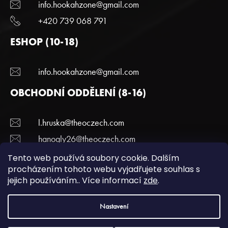
info.hookahzone@gmail.com
+420 739 068 791
ESHOP (10-18)
info.hookahzone@gmail.com
OBCHODNÍ ODDĚLENÍ (8-16)
l.hruska@theoczech.com
hanogly26@theoczech.com
+420 774 395 836
Tento web používá soubory cookie. Dalším
procházením tohoto webu vyjadřujete souhlas s
jejich používáním.. Více informací
zde
.
Copyright 2022 Hookazone.cz. Všechna práva
Nastavení
vyhrazena.
Podmínky ochrany a osobních údajů.
| Vytvořili
webotvurci