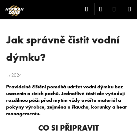
K
Přejít
Hledat
Přihlášení
Nákup
M
na
O
Zpět
Zpět
obsah
Š
košík
Í
C
K
Jak správně čistit vodní
O
P
dýmku?
O
T
1.7.2024
Ř
E
Pravidelné čištění pomáhá udržet vodní dýmku bez
B
usazenin a cizích pachů. Jednotlivé části ale vyžadují
rozdílnou péči: před mytím vždy ověřte materiál a
U
pokyny výrobce, zejména u šlauchu, korunky a heat
J
managementu.
E
CO SI PŘIPRAVIT
T