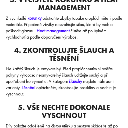
r
MANAGEMENT
u
č
Z vychladlé
korunky
odstraňte zbytky tabáku a opláchněte ji podle
u
materiálu. Připečené zbytky neuvolňujte silou, která by mohla
j
poškodit glazuru.
Heat management
čistěte až po úplném
e
vychladnutí a podle doporučení výrobce.
m
e
4. ZKONTROLUJTE ŠLAUCH A
TĚSNĚNÍ
MUSTHAVE
200G
Ne každý šlauch je omyvatelný. Před propláchnutím si ověřte
-
pokyny výrobce; neomyvatelný šlauch udržujte suchý a při
CURANT
opotřebení ho vyměňte. V kategorii
šlauchy
najdete náhradní
799
varianty.
Těsnění
opláchněte, zkontrolujte praskliny a nechte je
Kč
vyschnout.
5. VŠE NECHTE DOKONALE
VYSCHNOUT
Díly položte odděleně na čistou utěrku a sestavu skládejte až po