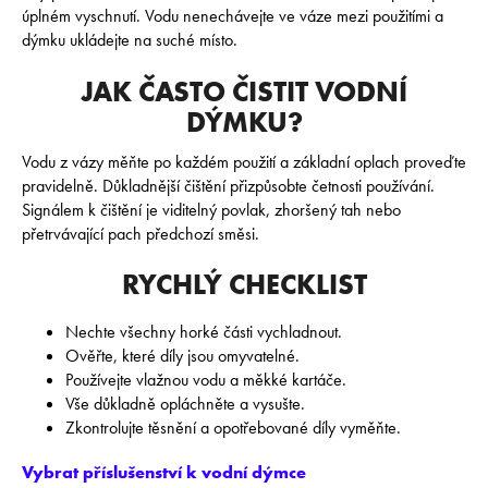
úplném vyschnutí. Vodu nenechávejte ve váze mezi použitími a
dýmku ukládejte na suché místo.
JAK ČASTO ČISTIT VODNÍ
DÝMKU?
Vodu z vázy měňte po každém použití a základní oplach proveďte
pravidelně. Důkladnější čištění přizpůsobte četnosti používání.
Signálem k čištění je viditelný povlak, zhoršený tah nebo
přetrvávající pach předchozí směsi.
RYCHLÝ CHECKLIST
Nechte všechny horké části vychladnout.
Ověřte, které díly jsou omyvatelné.
Používejte vlažnou vodu a měkké kartáče.
Vše důkladně opláchněte a vysušte.
Zkontrolujte těsnění a opotřebované díly vyměňte.
Vybrat příslušenství k vodní dýmce