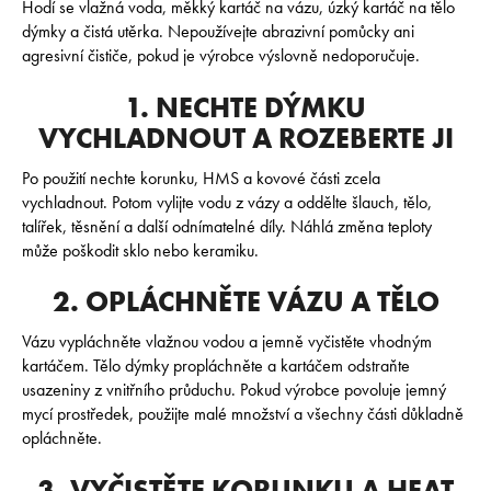
E
Hodí se vlažná voda, měkký kartáč na vázu, úzký kartáč na tělo
N
dýmky a čistá utěrka. Nepoužívejte abrazivní pomůcky ani
A
agresivní čističe, pokud je výrobce výslovně nedoporučuje.
J
1. NECHTE DÝMKU
Í
VYCHLADNOUT A ROZEBERTE JI
T
?
Po použití nechte korunku, HMS a kovové části zcela
vychladnout. Potom vylijte vodu z vázy a oddělte šlauch, tělo,
talířek, těsnění a další odnímatelné díly. Náhlá změna teploty
může poškodit sklo nebo keramiku.
2. OPLÁCHNĚTE VÁZU A TĚLO
HLEDAT
Vázu vypláchněte vlažnou vodou a jemně vyčistěte vhodným
kartáčem. Tělo dýmky propláchněte a kartáčem odstraňte
usazeniny z vnitřního průduchu. Pokud výrobce povoluje jemný
D
mycí prostředek, použijte malé množství a všechny části důkladně
o
opláchněte.
p
o
3. VYČISTĚTE KORUNKU A HEAT