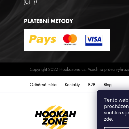
PLATEBNÍ METODY
Copyright 2022 Hookazone.cz. Všechna práva vyhraz
Odběrná místa
Kontakty
B2B
Blog
Tento web 
procházení
souhlas s j
zde
.