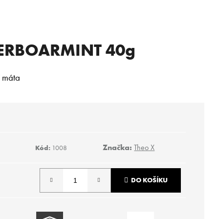
TERBOARMINT 40g
í máta
Značka:
Theo X
Kód:
1008
DO KOŠÍKU
Následující