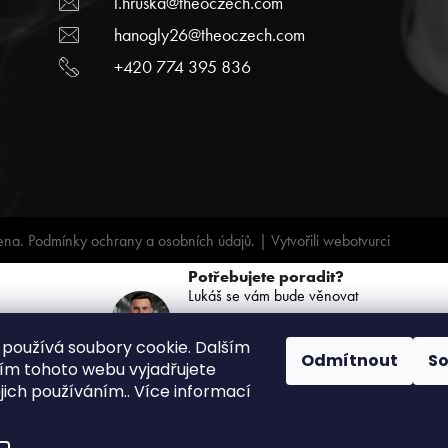
l.hruska@theoczech.com
hanogly26@theoczech.com
+420 774 395 836
ena.
Podmínky ochrany a osobních údajů.
| Vytvořili
webotvurci
Potřebujete poradit?
Lukáš se vám bude věnovat
+420 739 068 791
používá soubory cookie. Dalším
(PO-PÁ: 8:00 - 16:00)
Odmítnout
S
m tohoto webu vyjadřujete
ejich používáním.. Více informací