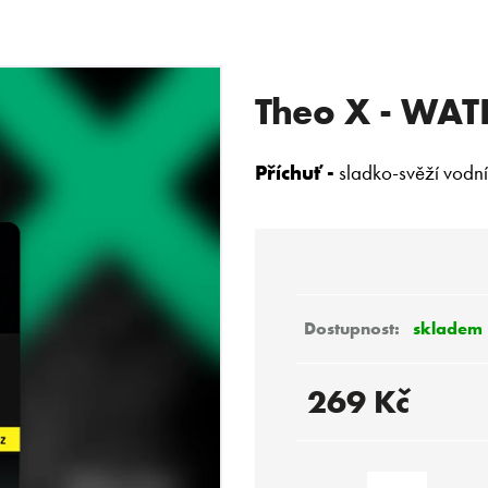
Theo X - WA
 POTŘEBUJETE NAJÍT?
Příchuť -
sladko-svěží vodn
HLEDAT
Doporučujeme
skladem
269 Kč
Měrná
cena: