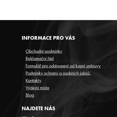
Z
INFORMACE PRO VÁS
Á
P
Obchodní podmínky
Reklamační řád
A
Formulář pro odstoupení od kupní smlouvy
T
Podmínky ochrany a osobních údajů.
Í
Kontakty
Výdejní místa
Blog
NAJDETE NÁS