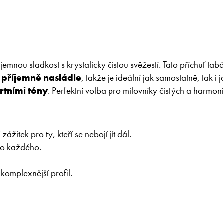
 jemnou sladkost s krystalicky čistou svěžestí. Tato příchuť ta
 příjemně nasládle
, takže je ideální jak samostatně, tak i 
rtními tóny
. Perfektní volba pro milovníky čistých a harmon
ážitek pro ty, kteří se nebojí jít dál.
pro každého.
 komplexnější profil.