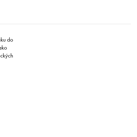
báku do
jako
ických