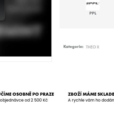
HMS BASIC
JO! - POMEL:LA
499 Kč
219 Kč
PPL
Kategorie
:
THEO X
ČÍME OSOBNĚ PO PRAZE
ZBOŽÍ MÁME SKLAD
 objednávce od 2 500 Kč
A rychle vám ho dodá