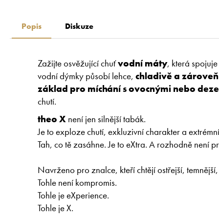
Popis
Diskuze
Zažijte osvěžující chuť
vodní máty
, která spojuje
vodní dýmky působí lehce,
chladivě a zároveň
základ pro míchání s ovocnými nebo deze
chutí.
theo X
není jen silnější tabák.
Je to exploze chutí, exkluzivní charakter a extrémní z
Tah, co tě zasáhne. Je to eXtra. A rozhodně není 
Navrženo pro znalce, kteří chtějí ostřejší, temnější,
Tohle není kompromis.
Tohle je eXperience.
Tohle je X.