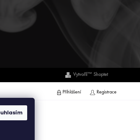
Vytvořil™ Shoptet
Přihlášení
Registrace
ouhlasím