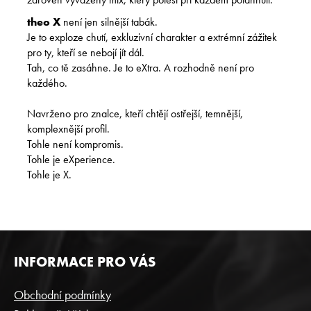
theo X
není jen silnější tabák.
Je to exploze chutí, exkluzivní charakter a extrémní zážitek
pro ty, kteří se nebojí jít dál.
Tah, co tě zasáhne. Je to eXtra. A rozhodně není pro
každého.
Navrženo pro znalce, kteří chtějí ostřejší, temnější,
komplexnější profil.
Tohle není kompromis.
Tohle je eXperience.
Tohle je X.
Z
INFORMACE PRO VÁS
Á
P
Obchodní podmínky