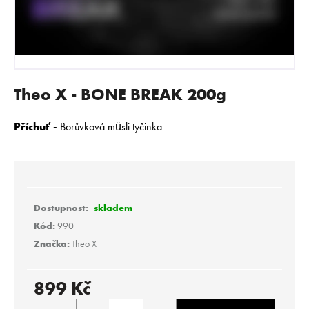
E
N
A
J
Í
Theo X - BONE BREAK 200g
T
?
Příchuť -
Borůvková müsli tyčinka
HLEDAT
skladem
Kód:
990
Značka:
Theo X
D
o
p
899 Kč
o
Měrná