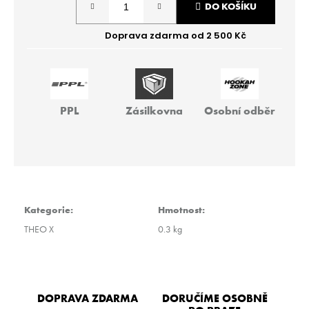
r
DO KOŠÍKU
cena:
u
č
u
j
e
m
e
PPL
Zásilkovna
Osobní odběr
THEO
-
BIG
PIR
40G
Kategorie
:
Hmotnost
:
259
Kč
THEO X
0.3 kg
DOPRAVA ZDARMA
DORUČÍME OSOBNĚ