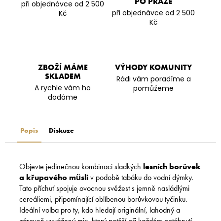
PO PRAZE
při objednávce od 2 500
při objednávce od 2 500
Kč
Kč
ZBOŽÍ MÁME
VÝHODY KOMUNITY
SKLADEM
Rádi vám poradíme a
A rychle vám ho
pomůžeme
dodáme
Popis
Diskuze
Objevte jedinečnou kombinaci sladkých
lesních borůvek
a křupavého müsli
v podobě tabáku do vodní dýmky.
Tato příchuť spojuje ovocnou svěžest s jemně nasládlými
cereáliemi, připomínající oblíbenou borůvkovou tyčinku.
Ideální volba pro ty, kdo hledají originální, lahodný a
zároveň vyvážený mix, který potěší při každém potáhnutí.