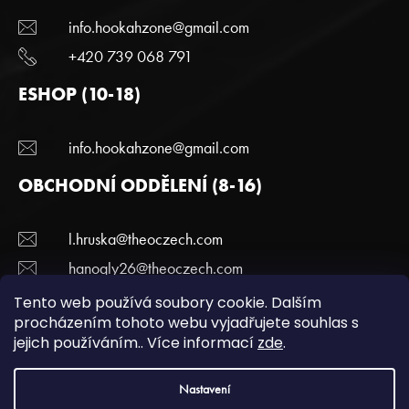
info.hookahzone@gmail.com
+420 739 068 791
ESHOP (10-18)
info.hookahzone@gmail.com
OBCHODNÍ ODDĚLENÍ (8-16)
l.hruska@theoczech.com
hanogly26@theoczech.com
+420 774 395 836
Tento web používá soubory cookie. Dalším
procházením tohoto webu vyjadřujete souhlas s
jejich používáním.. Více informací
zde
.
Copyright 2022 Hookazone.cz. Všechna práva
Nastavení
vyhrazena.
Podmínky ochrany a osobních údajů.
| Vytvořili