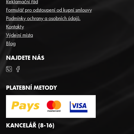
A
Reklamační řád
T
Formulář pro odstoupení od kupní smlouvy
Í
Podmínky ochrany a osobních údajů.
Kontakty
Výdejní místa
Blog
NAJDETE NÁS
PLATEBNÍ METODY
KANCELÁŘ (8-16)