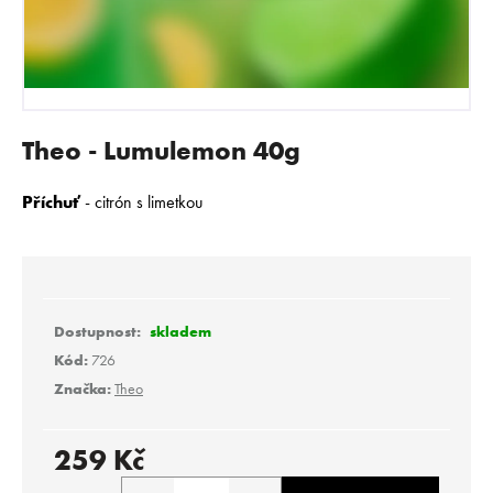
E
N
A
J
Í
Theo - Lumulemon 40g
T
?
Příchuť
- c
itrón s limetkou
HLEDAT
skladem
Kód:
726
Značka:
Theo
D
o
p
259 Kč
o
Měrná