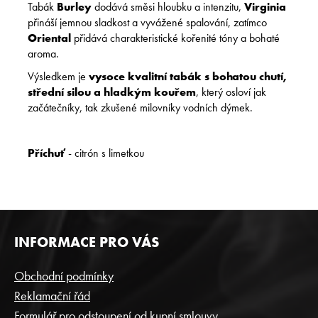
Tabák
Burley
dodává směsi hloubku a intenzitu,
Virginia
přináší jemnou sladkost a vyvážené spalování, zatímco
Oriental
přidává charakteristické kořenité tóny a bohaté
aroma.
Výsledkem je
vysoce kvalitní tabák s bohatou chutí,
střední silou a hladkým kouřem
, který osloví jak
začátečníky, tak zkušené milovníky vodních dýmek.
Příchuť
- c
itrón s limetkou
Z
INFORMACE PRO VÁS
Á
P
Obchodní podmínky
A
Reklamační řád
T
Formulář pro odstoupení od kupní smlouvy