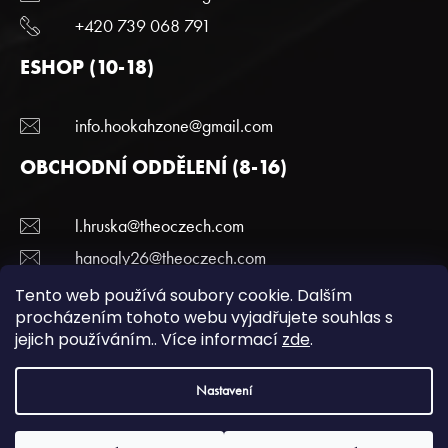
+420 739 068 791
ESHOP (10-18)
info.hookahzone@gmail.com
OBCHODNÍ ODDĚLENÍ (8-16)
l.hruska@theoczech.com
hanogly26@theoczech.com
+420 774 395 836
Tento web používá soubory cookie. Dalším
procházením tohoto webu vyjadřujete souhlas s
jejich používáním.. Více informací
zde
.
Copyright 2022 Hookazone.cz. Všechna práva
Nastavení
vyhrazena.
Podmínky ochrany a osobních údajů.
| Vytvořili
webotvurci