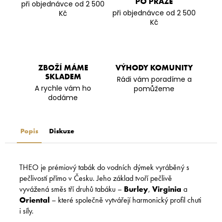
PO PRAZE
při objednávce od 2 500
při objednávce od 2 500
Kč
Kč
ZBOŽÍ MÁME
VÝHODY KOMUNITY
SKLADEM
Rádi vám poradíme a
A rychle vám ho
pomůžeme
dodáme
Popis
Diskuze
THEO je prémiový tabák do vodních dýmek vyráběný s
pečlivostí přímo v Česku. Jeho základ tvoří pečlivě
vyvážená směs tří druhů tabáku –
Burley
,
Virginia
a
Oriental
– které společně vytvářejí harmonický profil chuti
i síly.