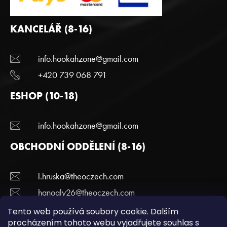
KANCELÁŘ (8-16)
info.hookahzone@gmail.com
+420 739 068 791
ESHOP (10-18)
info.hookahzone@gmail.com
OBCHODNÍ ODDĚLENÍ (8-16)
l.hruska@theoczech.com
hanogly26@theoczech.com
+420 774 395 836
Tento web používá soubory cookie. Dalším
procházením tohoto webu vyjadřujete souhlas s