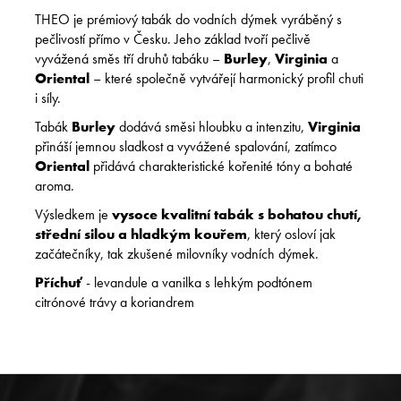
THEO je prémiový tabák do vodních dýmek vyráběný s
pečlivostí přímo v Česku. Jeho základ tvoří pečlivě
vyvážená směs tří druhů tabáku –
Burley
,
Virginia
a
Oriental
– které společně vytvářejí harmonický profil chuti
i síly.
Tabák
Burley
dodává směsi hloubku a intenzitu,
Virginia
přináší jemnou sladkost a vyvážené spalování, zatímco
Oriental
přidává charakteristické kořenité tóny a bohaté
aroma.
Výsledkem je
vysoce kvalitní tabák s bohatou chutí,
střední silou a hladkým kouřem
, který osloví jak
začátečníky, tak zkušené milovníky vodních dýmek.
Příchuť
- l
evandule a vanilka s lehkým podtónem
citrónové trávy a koriandrem