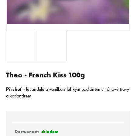
E
N
A
J
Í
T
?
Theo - French Kiss 100g
HLEDAT
Příchuť
- l
evandule a vanilka s lehkým podtónem citrónové trávy
a koriandrem
D
o
p
o
skladem