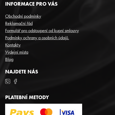
Z
INFORMACE PRO VÁS
Á
P
Obchodní podmínky
A
Reklamační řád
T
Formulář pro odstoupení od kupní smlouvy
Í
Podmínky ochrany a osobních údajů.
Kontakty
Výdejní místa
Blog
NAJDETE NÁS
PLATEBNÍ METODY