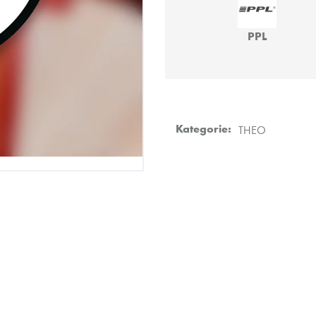
HMS BASIC
JO! - POMEL:LA
499 Kč
219 Kč
PPL
Kategorie
:
THEO