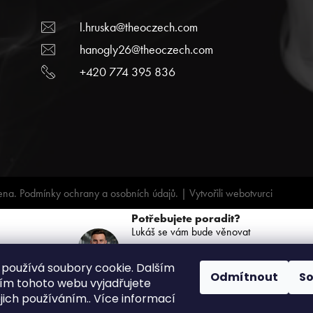
l.hruska@theoczech.com
hanogly26@theoczech.com
+420 774 395 836
ena.
Podmínky ochrany a osobních údajů.
| Vytvořili
webotvurci
Potřebujete poradit?
Lukáš se vám bude věnovat
+420 739 068 791
používá soubory cookie. Dalším
(PO-PÁ: 8:00 - 16:00)
Odmítnout
S
m tohoto webu vyjadřujete
ejich používáním.. Více informací