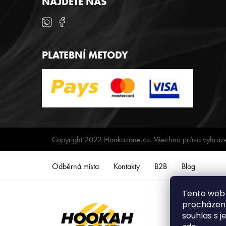
NAJDETE NÁS
PLATEBNÍ METODY
Copyright 2022 Hookazone.cz. Všechna práva vyhraz
Odběrná místa
Kontakty
B2B
Blog
Tento web 
procházení
souhlas s j