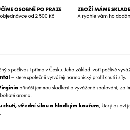
ČÍME OSOBNĚ PO PRAZE
ZBOŽÍ MÁME SKLAD
 objednávce od 2 500 Kč
A rychle vám ho dodá
 s pečlivostí přímo v Česku. Jeho základ tvoří pečlivě vyv
ntal
– které společně vytvářejí harmonický profil chuti i síly.
Virginia
přináší jemnou sladkost a vyvážené spalování, zatí
a bohaté aroma.
u chutí, střední silou a hladkým kouřem
, který osloví j
.