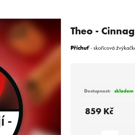
Theo - Cinna
 POTŘEBUJETE NAJÍT?
Příchuť
- skořicová žvýkačk
HLEDAT
Doporučujeme
skladem
859 Kč
Měrná
cena: