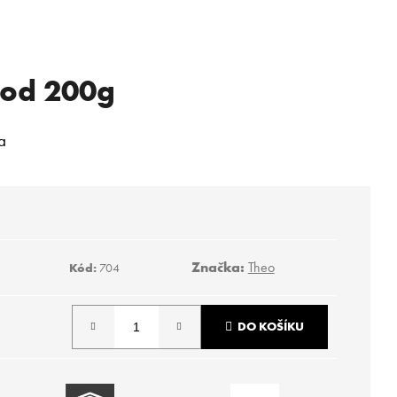
god 200g
a
Značka:
Theo
Kód:
704
DO KOŠÍKU
Následující