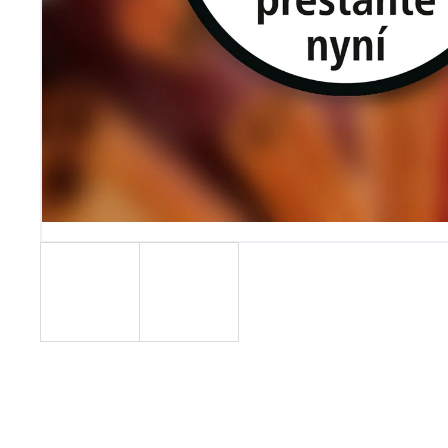
VODNÍ DÝMKA - VZ FREAK
4 990 Kč