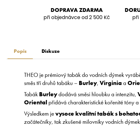
DOPRAVA ZDARMA
DORU
při objednávce od 2 500 Kč
při
Popis
Diskuze
THEO je prémiový tabák do vodních dýmek vyráběný
směs tří druhů tabáku –
Burley
,
Virginia
a
Orie
Tabák
Burley
dodává směsi hloubku a intenzitu,
Oriental
přidává charakteristické kořenité tóny 
Výsledkem je
vysoce kvalitní tabák s bohato
začátečníky, tak zkušené milovníky vodních dýmek