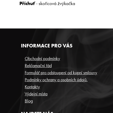
Příchuť
- skořicová žvýkačka
Z
INFORMACE PRO VÁS
Á
P
Obchodní podmínky
Reklamační řád
A
Formulář pro odstoupení od kupní smlouvy
T
Podmínky ochrany a osobních údajů.
Í
Kontakty
Výdejní místa
Blog