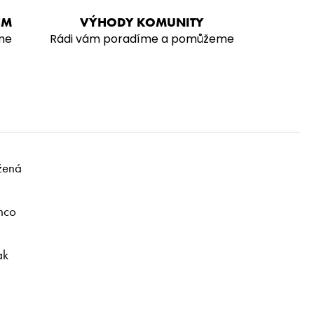
EM
VÝHODY KOMUNITY
me
Rádi vám poradíme a pomůžeme
ážená
mco
ak