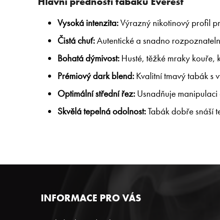
Hlavní přednosti tabáku Everest
Vysoká intenzita:
Výrazný nikotinový profil p
Čistá chuť:
Autentické a snadno rozpoznateln
Bohatá dýmivost:
Husté, těžké mraky kouře, k
Prémiový dark blend:
Kvalitní tmavý tabák s vy
Optimální střední řez:
Usnadňuje manipulaci a
Skvělá tepelná odolnost:
Tabák dobře snáší t
Z
INFORMACE PRO VÁS
Á