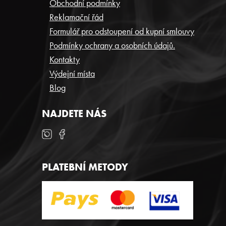
P
Obchodní podmínky
Reklamační řád
A
Formulář pro odstoupení od kupní smlouvy
T
Podmínky ochrany a osobních údajů.
Í
Kontakty
Výdejní místa
Blog
NAJDETE NÁS
PLATEBNÍ METODY