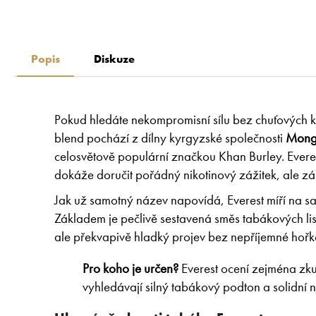
Popis
Diskuze
Pokud hledáte nekompromisní sílu bez chuťových
blend pochází z dílny kyrgyzské společnosti
Mong
celosvětově populární značkou Khan Burley. Everes
dokáže doručit pořádný nikotinový zážitek, ale záro
Jak už samotný název napovídá, Everest míří na sa
Základem je pečlivě sestavená směs tabákových lis
ale překvapivě hladký projev bez nepříjemné hořko
Pro koho je určen?
Everest ocení zejména zkuš
vyhledávají silný tabákový podton a solidní ni