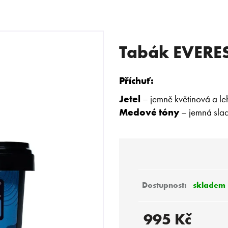
Tabák EVERES
 POTŘEBUJETE NAJÍT?
Příchuť:
Jetel
– jemně květinová a le
HLEDAT
Medové tóny
– jemná slad
Doporučujeme
skladem
995 Kč