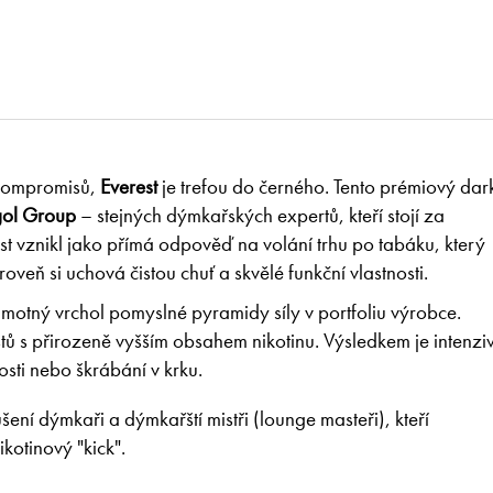
 kompromisů,
Everest
je trefou do černého. Tento prémiový dar
ol Group
– stejných dýmkařských expertů, kteří stojí za
t vznikl jako přímá odpověď na volání trhu po tabáku, který
veň si uchová čistou chuť a skvělé funkční vlastnosti.
motný vrchol pomyslné pyramidy síly v portfoliu výrobce.
tů s přirozeně vyšším obsahem nikotinu. Výsledkem je intenziv
sti nebo škrábání v krku.
ení dýmkaři a dýmkařští mistři (lounge masteři), kteří
kotinový "kick".