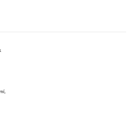
k
ní,