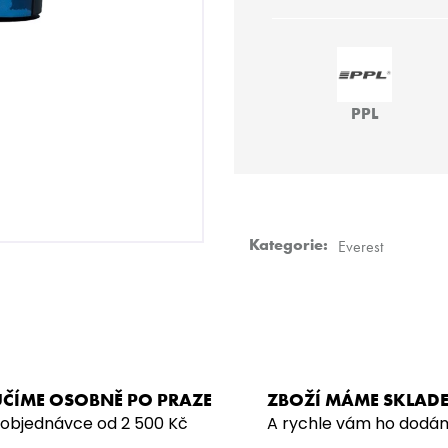
Měrná
DARKSIDE CORE 200G - SUPERNOVA
VODNÍ DÝMKA -
cena:
899 Kč
4 990 Kč
PPL
Kategorie
:
Everest
ČÍME OSOBNĚ PO PRAZE
ZBOŽÍ MÁME SKLAD
 objednávce od 2 500 Kč
A rychle vám ho dodá