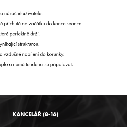
ro náročné uživatele.
é příchutě od začátku do konce seance.
teré perfektně drží.
nikající strukturou.
 vzdušné nabíjení do korunky.
eplo a nemá tendenci se připalovat.
KANCELÁŘ (8-16)