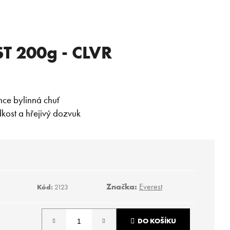
T 200g - CLVR
hce bylinná chuť
kost a hřejivý dozvuk
Značka:
Everest
Kód:
2123
Následující
DO KOŠÍKU