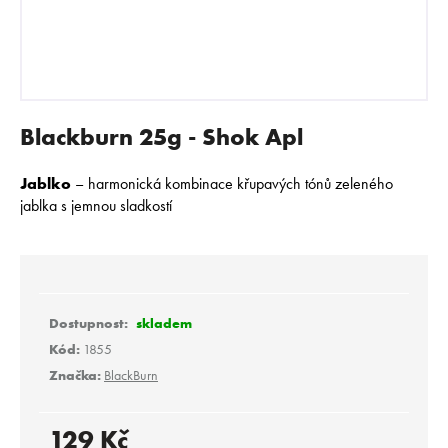
E
N
A
J
Í
Blackburn 25g - Shok Apl
T
?
Jablko
– harmonická kombinace křupavých tónů zeleného
jablka s jemnou sladkostí
HLEDAT
skladem
Kód:
1855
D
Značka:
BlackBurn
o
p
o
129 Kč