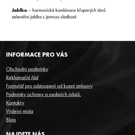
Jablko
– harmonická kombinace křupavých tónů
zeleného jablka s jemnou sladkostí
Z
INFORMACE PRO VÁS
Á
P
Obchodní podmínky
A
Reklamační řád
T
Formulář pro odstoupení od kupní smlouvy
Í
Podmínky ochrany a osobních údajů.
Kontakty
Výdejní místa
Blog
NAJDETE NÁS