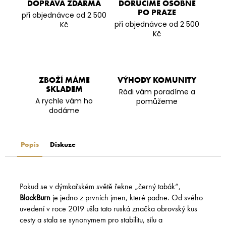
DOPRAVA ZDARMA
DORUČÍME OSOBNĚ
PO PRAZE
při objednávce od 2 500
při objednávce od 2 500
Kč
Kč
ZBOŽÍ MÁME
VÝHODY KOMUNITY
SKLADEM
Rádi vám poradíme a
A rychle vám ho
pomůžeme
dodáme
Popis
Diskuze
Pokud se v dýmkařském světě řekne „černý tabák“,
BlackBurn
je jedno z prvních jmen, které padne. Od svého
uvedení v roce 2019 ušla tato ruská značka obrovský kus
cesty a stala se synonymem pro stabilitu, sílu a