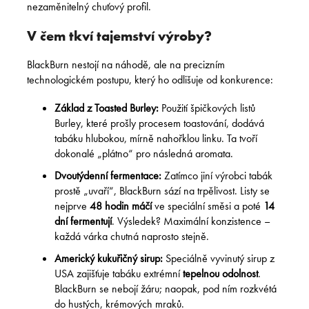
nezaměnitelný chuťový profil.
V čem tkví tajemství výroby?
BlackBurn nestojí na náhodě, ale na precizním
technologickém postupu, který ho odlišuje od konkurence:
Základ z Toasted Burley:
Použití špičkových listů
Burley, které prošly procesem toastování, dodává
tabáku hlubokou, mírně nahořklou linku. Ta tvoří
dokonalé „plátno“ pro následná aromata.
Dvoutýdenní fermentace:
Zatímco jiní výrobci tabák
prostě „uvaří“, BlackBurn sází na trpělivost. Listy se
nejprve
48 hodin máčí
ve speciální směsi a poté
14
dní fermentují
. Výsledek? Maximální konzistence –
každá várka chutná naprosto stejně.
Americký kukuřičný sirup:
Speciálně vyvinutý sirup z
USA zajišťuje tabáku extrémní
tepelnou odolnost
.
BlackBurn se nebojí žáru; naopak, pod ním rozkvétá
do hustých, krémových mraků.