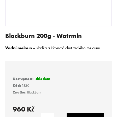
E
N
A
J
Í
Blackburn 200g - Watrmln
T
?
Vodní meloun
– sladká a šťavnatá chuť zralého melounu​
HLEDAT
skladem
Kód:
1820
Značka:
BlackBurn
D
o
p
960 Kč
o
Měrná