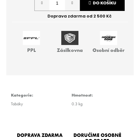
r
DO KOŠÍKU
cena:
u
č
u
j
e
m
e
PPL
Zásilkovna
Osobní odběr
HMS
BASIC
499
Kč
Kategorie
:
Hmotnost
:
Tabáky
0.3 kg
DOPRAVA ZDARMA
DORUČÍME OSOBNĚ