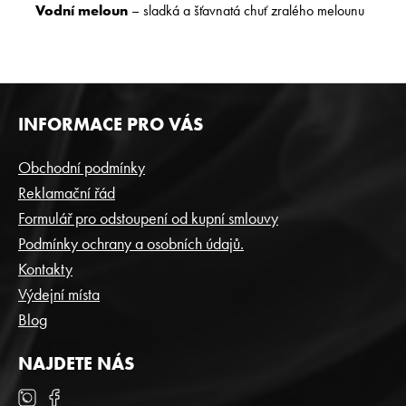
Vodní meloun
– sladká a šťavnatá chuť zralého melounu​
Z
INFORMACE PRO VÁS
Á
P
Obchodní podmínky
A
Reklamační řád
T
Formulář pro odstoupení od kupní smlouvy
Í
Podmínky ochrany a osobních údajů.
Kontakty
Výdejní místa
Blog
NAJDETE NÁS