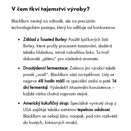
V čem tkví tajemství výroby?
BlackBurn nestojí na náhodě, ale na precizním
technologickém postupu, který ho odlišuje od konkurence:
Základ z Toasted Burley:
Použití špičkových listů
Burley, které prošly procesem toastování, dodává
tabáku hlubokou, mírně nahořklou linku. Ta tvoří
dokonalé „plátno“ pro následná aromata.
Dvoutýdenní fermentace:
Zatímco jiní výrobci tabák
prostě „uvaří“, BlackBurn sází na trpělivost. Listy se
nejprve
48 hodin máčí
ve speciální směsi a poté
14
dní fermentují
. Výsledek? Maximální konzistence –
každá várka chutná naprosto stejně.
Americký kukuřičný sirup:
Speciálně vyvinutý sirup z
USA zajišťuje tabáku extrémní
tepelnou odolnost
.
BlackBurn se nebojí žáru; naopak, pod ním rozkvétá
do hustých, krémových mraků.