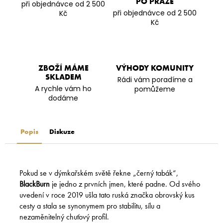
PO PRAZE
při objednávce od 2 500
při objednávce od 2 500
Kč
Kč
ZBOŽÍ MÁME
VÝHODY KOMUNITY
SKLADEM
Rádi vám poradíme a
A rychle vám ho
pomůžeme
dodáme
Popis
Diskuze
Pokud se v dýmkařském světě řekne „černý tabák“,
BlackBurn
je jedno z prvních jmen, které padne. Od svého
uvedení v roce 2019 ušla tato ruská značka obrovský kus
cesty a stala se synonymem pro stabilitu, sílu a
nezaměnitelný chuťový profil.