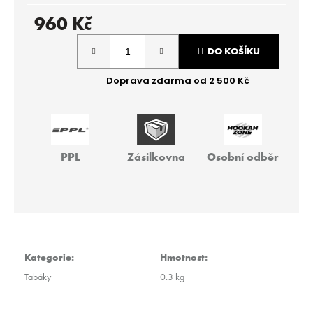
r
u
960 Kč
č
Měrná
u
DO KOŠÍKU
cena:
j
e
m
e
THEO
PPL
Zásilkovna
Osobní odběr
-
BIG
PIR
40G
259
Kč
Kategorie
:
Hmotnost
:
Tabáky
0.3 kg