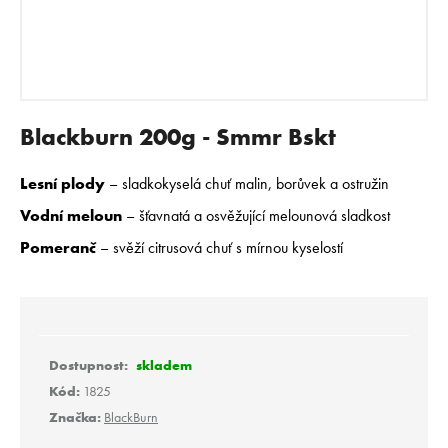
E
N
A
J
Í
Blackburn 200g - Smmr Bskt
T
?
Lesní plody
– sladkokyselá chuť malin, borůvek a ostružin
Vodní meloun
– šťavnatá a osvěžující melounová sladkost
Pomeranč
– svěží citrusová chuť s mírnou kyselostí
HLEDAT
D
skladem
o
Kód:
1825
p
Značka:
BlackBurn
o