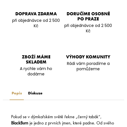
DOPRAVA ZDARMA
DORUČÍME OSOBNĚ
PO PRAZE
při objednávce od 2 500
při objednávce od 2 500
Kč
Kč
ZBOŽÍ MÁME
VÝHODY KOMUNITY
SKLADEM
Rádi vám poradíme a
A rychle vám ho
pomůžeme
dodáme
Popis
Diskuze
Pokud se v dýmkařském světě řekne „černý tabák“,
BlackBurn
je jedno z prvních jmen, které padne. Od svého