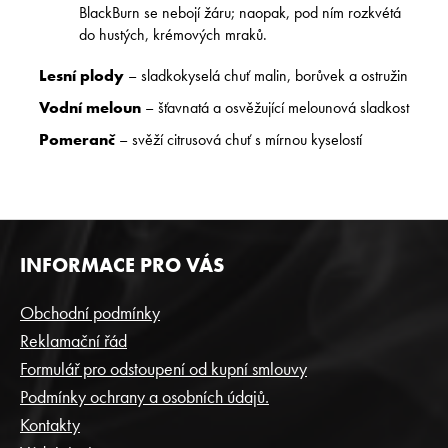
BlackBurn se nebojí žáru; naopak, pod ním rozkvétá
do hustých, krémových mraků.
Lesní plody
– sladkokyselá chuť malin, borůvek a ostružin
Vodní meloun
– šťavnatá a osvěžující melounová sladkost
Pomeranč
– svěží citrusová chuť s mírnou kyselostí
Z
INFORMACE PRO VÁS
Á
P
Obchodní podmínky
A
Reklamační řád
T
Formulář pro odstoupení od kupní smlouvy
Í
Podmínky ochrany a osobních údajů.
Kontakty