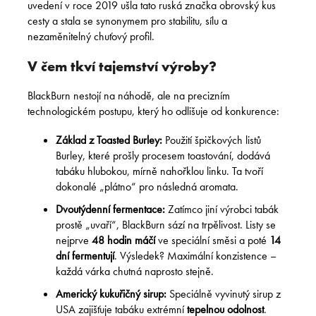
uvedení v roce 2019 ušla tato ruská značka obrovský kus
cesty a stala se synonymem pro stabilitu, sílu a
nezaměnitelný chuťový profil.
V čem tkví tajemství výroby?
BlackBurn nestojí na náhodě, ale na precizním
technologickém postupu, který ho odlišuje od konkurence:
Základ z Toasted Burley:
Použití špičkových listů
Burley, které prošly procesem toastování, dodává
tabáku hlubokou, mírně nahořklou linku. Ta tvoří
dokonalé „plátno“ pro následná aromata.
Dvoutýdenní fermentace:
Zatímco jiní výrobci tabák
prostě „uvaří“, BlackBurn sází na trpělivost. Listy se
nejprve
48 hodin máčí
ve speciální směsi a poté
14
dní fermentují
. Výsledek? Maximální konzistence –
každá várka chutná naprosto stejně.
Americký kukuřičný sirup:
Speciálně vyvinutý sirup z
USA zajišťuje tabáku extrémní
tepelnou odolnost
.