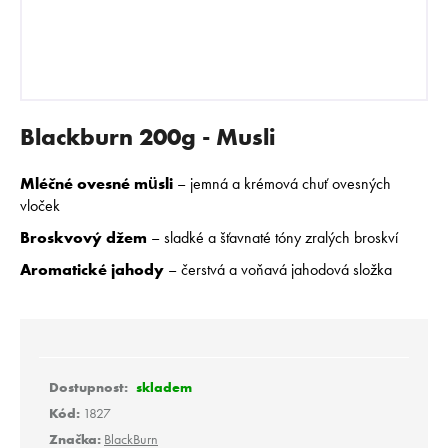
E
N
A
J
Í
Blackburn 200g - Musli
T
?
Mléčné ovesné müsli
– jemná a krémová chuť ovesných
vloček​
Broskvový džem
– sladké a šťavnaté tóny zralých broskví​
Aromatické jahody
– čerstvá a voňavá jahodová složka​
HLEDAT
D
o
skladem
p
Kód:
1827
o
Značka:
BlackBurn