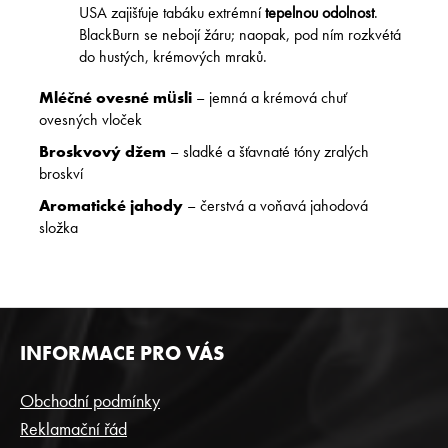
USA zajišťuje tabáku extrémní
tepelnou odolnost
.
BlackBurn se nebojí žáru; naopak, pod ním rozkvétá
do hustých, krémových mraků.
Mléčné ovesné müsli
– jemná a krémová chuť
ovesných vloček​
Broskvový džem
– sladké a šťavnaté tóny zralých
broskví​
Aromatické jahody
– čerstvá a voňavá jahodová
složka​
Z
INFORMACE PRO VÁS
Á
P
Obchodní podmínky
A
Reklamační řád