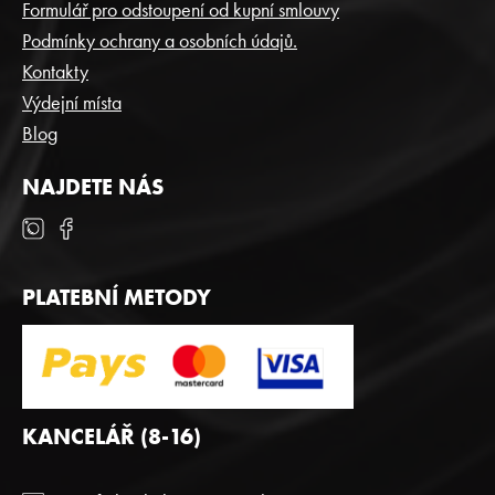
T
Formulář pro odstoupení od kupní smlouvy
Í
Podmínky ochrany a osobních údajů.
Kontakty
Výdejní místa
Blog
NAJDETE NÁS
PLATEBNÍ METODY
KANCELÁŘ (8-16)