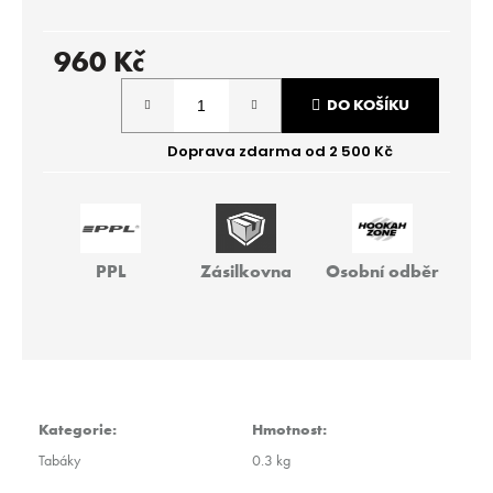
r
u
č
960 Kč
u
Měrná
j
DO KOŠÍKU
cena:
e
m
e
THEO
-
PPL
Zásilkovna
Osobní odběr
BIG
PIR
40G
259
Kč
Kategorie
:
Hmotnost
:
Tabáky
0.3 kg