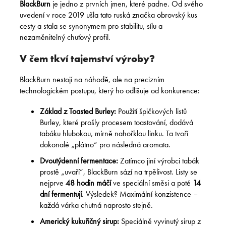
BlackBurn
je jedno z prvních jmen, které padne. Od svého
uvedení v roce 2019 ušla tato ruská značka obrovský kus
cesty a stala se synonymem pro stabilitu, sílu a
nezaměnitelný chuťový profil.
V čem tkví tajemství výroby?
BlackBurn nestojí na náhodě, ale na precizním
technologickém postupu, který ho odlišuje od konkurence:
Základ z Toasted Burley:
Použití špičkových listů
Burley, které prošly procesem toastování, dodává
tabáku hlubokou, mírně nahořklou linku. Ta tvoří
dokonalé „plátno“ pro následná aromata.
Dvoutýdenní fermentace:
Zatímco jiní výrobci tabák
prostě „uvaří“, BlackBurn sází na trpělivost. Listy se
nejprve
48 hodin máčí
ve speciální směsi a poté
14
dní fermentují
. Výsledek? Maximální konzistence –
každá várka chutná naprosto stejně.
Americký kukuřičný sirup:
Speciálně vyvinutý sirup z