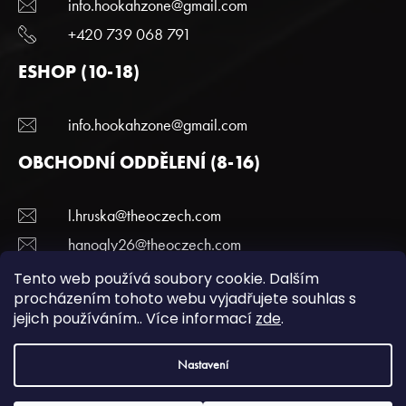
info.hookahzone@gmail.com
+420 739 068 791
ESHOP (10-18)
info.hookahzone@gmail.com
OBCHODNÍ ODDĚLENÍ (8-16)
l.hruska@theoczech.com
hanogly26@theoczech.com
+420 774 395 836
Tento web používá soubory cookie. Dalším
procházením tohoto webu vyjadřujete souhlas s
jejich používáním.. Více informací
zde
.
Copyright 2022 Hookazone.cz. Všechna práva
Nastavení
vyhrazena.
Podmínky ochrany a osobních údajů.
| Vytvořili
webotvurci