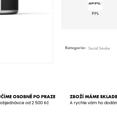
SARMA 360 STRONG – MONTN
SARMA – NDLS 
LAVNDR 200G
879 Kč
PPL
929 Kč
Kategorie
:
Social Smoke
ČÍME OSOBNĚ PO PRAZE
ZBOŽÍ MÁME SKLAD
 objednávce od 2 500 Kč
A rychle vám ho dodá