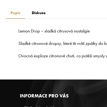
Popis
Diskuze
Lemon Drop – sladká citrusová nostalgie
Sladké citronové dropsy, které tě vrátí zpátky do b
Ovocná exploze citronové chuti, co potěší smysly 
Z
INFORMACE PRO VÁS
Á