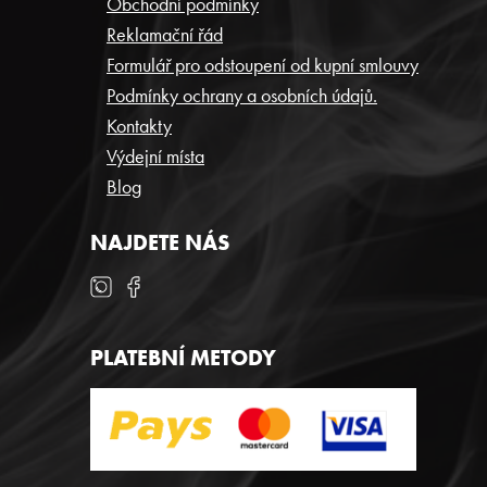
P
Obchodní podmínky
Reklamační řád
A
Formulář pro odstoupení od kupní smlouvy
T
Podmínky ochrany a osobních údajů.
Í
Kontakty
Výdejní místa
Blog
NAJDETE NÁS
PLATEBNÍ METODY