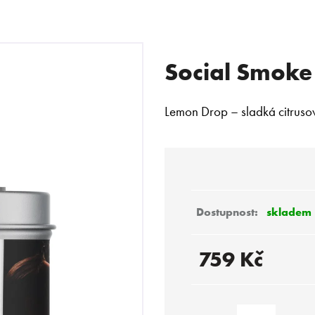
Social Smoke
 POTŘEBUJETE NAJÍT?
Lemon Drop – sladká citruso
HLEDAT
Doporučujeme
skladem
759 Kč
Měrná
cena: