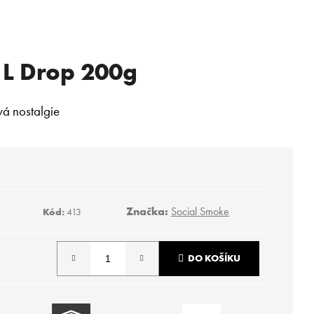
 L Drop 200g
vá nostalgie
Značka:
Social Smoke
Kód:
413
DO KOŠÍKU
Následující