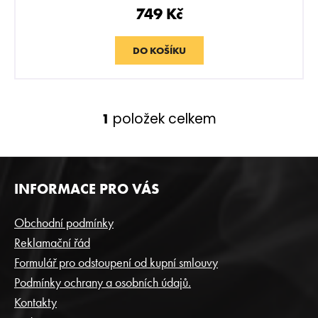
r
749 Kč
u
č
u
DO KOŠÍKU
j
e
m
e
položek celkem
1
O
v
BLACKBURN
l
100G
á
Z
-
d
INFORMACE PRO VÁS
PITCH
Á
BEAR
a
P
c
499
Obchodní podmínky
Kč
í
A
Reklamační řád
p
T
Formulář pro odstoupení od kupní smlouvy
r
Í
v
Podmínky ochrany a osobních údajů.
k
Kontakty
y