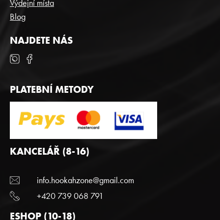
Výdejní místa
v
Blog
ý
p
i
NAJDETE NÁS
s
u
PLATEBNÍ METODY
KANCELÁŘ (8-16)
info.hookahzone@gmail.com
+420 739 068 791
ESHOP (10-18)