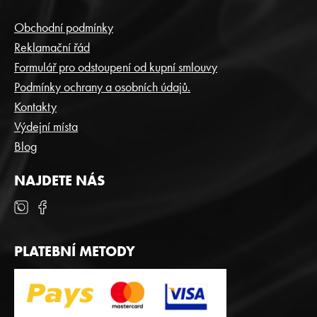
Á
P
Obchodní podmínky
A
Reklamační řád
T
Formulář pro odstoupení od kupní smlouvy
Í
Podmínky ochrany a osobních údajů.
Kontakty
Výdejní místa
Blog
NAJDETE NÁS
PLATEBNÍ METODY