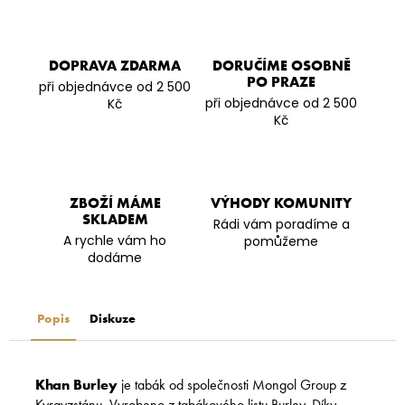
DOPRAVA ZDARMA
DORUČÍME OSOBNĚ
PO PRAZE
při objednávce od 2 500
při objednávce od 2 500
Kč
Kč
ZBOŽÍ MÁME
VÝHODY KOMUNITY
SKLADEM
Rádi vám poradíme a
A rychle vám ho
pomůžeme
dodáme
Popis
Diskuze
Khan Burley
je tabák od společnosti Mongol Group z
Kyrgyzstánu. Vyrobeno z tabákového listu Burley. Díky