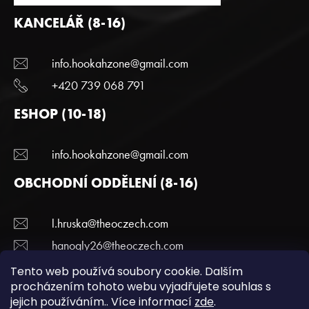
KANCELÁŘ (8-16)
info.hookahzone@gmail.com
+420 739 068 791
ESHOP (10-18)
info.hookahzone@gmail.com
OBCHODNÍ ODDĚLENÍ (8-16)
l.hruska@theoczech.com
hanogly26@theoczech.com
+420 774 395 836
Tento web používá soubory cookie. Dalším
procházením tohoto webu vyjadřujete souhlas s
jejich používáním.. Více informací
zde
.