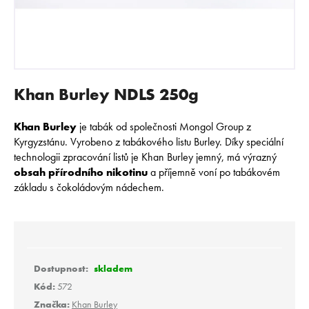
E
N
A
J
Í
Khan Burley NDLS 250g
T
?
Khan Burley
je tabák od společnosti Mongol Group z
Kyrgyzstánu. Vyrobeno z tabákového listu Burley. Díky speciální
technologii zpracování listů je Khan Burley jemný, má výrazný
obsah přírodního nikotinu
a příjemně voní po tabákovém
základu s čokoládovým nádechem.
HLEDAT
D
o
skladem
p
Kód:
572
o
Značka:
Khan Burley