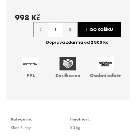
r
u
č
998 Kč
u
Měrná
j
DO KOŠÍKU
cena:
e
m
e
JO!
-
PPL
Zásilkovna
Osobní odběr
WHITE
MAN:GO
40G
219
Kč
Kategorie
:
Hmotnost
:
Khan Burley
0.3 kg