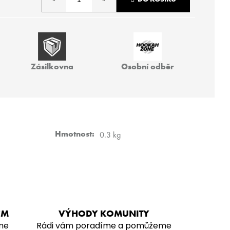
TRI 200G
Zásilkovna
Osobní odběr
Hmotnost
:
0.3 kg
EM
VÝHODY KOMUNITY
me
Rádi vám poradíme a pomůžeme