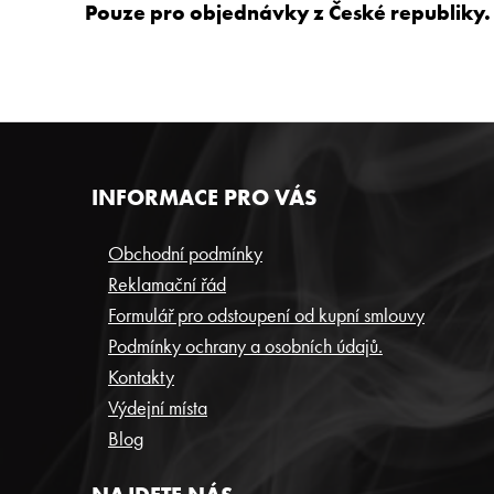
Pouze pro objednávky z České republiky.
Z
INFORMACE PRO VÁS
Á
P
Obchodní podmínky
Reklamační řád
A
Formulář pro odstoupení od kupní smlouvy
T
Podmínky ochrany a osobních údajů.
Í
Kontakty
Výdejní místa
Blog