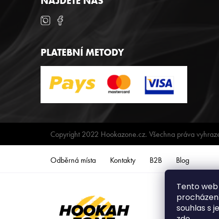
NAJDETE NÁS
PLATEBNÍ METODY
Copyright 2022 Hookazone.cz. Všechna práva vyhraz
Odběrná místa
Kontakty
B2B
Blog
Tento web 
procházení
souhlas s j
zde
.