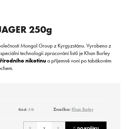
 JAGER 250g
polečnosti Mongol Group z Kyrgyzstánu. Vyrobeno z
 speciální technologii zpracování listů je Khan Burley
řírodního nikotinu
a příjemně voní po tabákovém
echem.
Značka:
Khan Burley
Kód:
518
Následující
DO KOŠÍKU