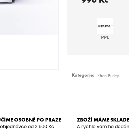
SARMA 360 STRONG – MONTN
SARMA – NDLS 
Měrná
LAVNDR 200G
879 Kč
cena:
929 Kč
PPL
Kategorie
:
Khan Burley
ČÍME OSOBNĚ PO PRAZE
ZBOŽÍ MÁME SKLAD
 objednávce od 2 500 Kč
A rychle vám ho dodá