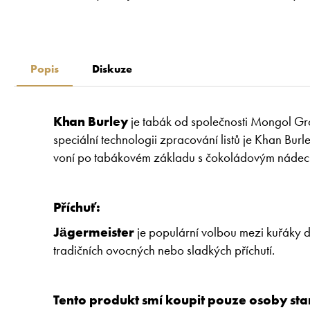
Popis
Diskuze
Khan Burley
je tabák od společnosti Mongol Gro
speciální technologii zpracování listů je Khan Bu
voní po tabákovém základu s čokoládovým náde
Příchuť:
Jägermeister
je populární volbou mezi kuřáky dí
tradičních ovocných nebo sladkých příchutí.
Tento produkt smí koupit pouze osoby starš