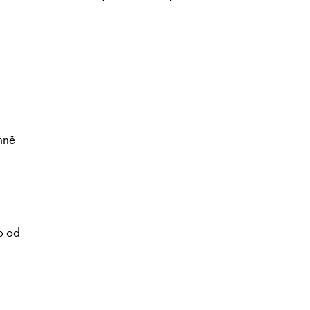
mně
o od