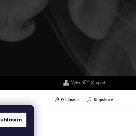
Vytvořil™ Shoptet
Přihlášení
Registrace
ouhlasím