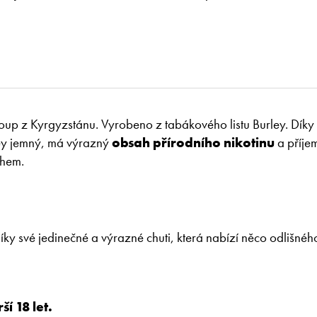
up z Kyrgyzstánu. Vyrobeno z tabákového listu Burley. Díky
rley jemný, má výrazný
obsah přírodního nikotinu
a příje
chem.
ky své jedinečné a výrazné chuti, která nabízí něco odlišnéh
í 18 let.