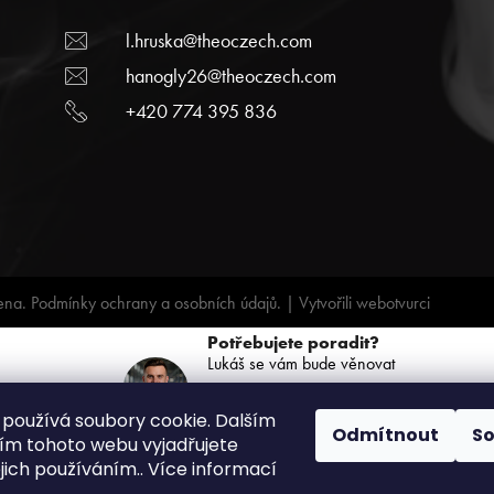
l.hruska@theoczech.com
hanogly26@theoczech.com
+420 774 395 836
ena.
Podmínky ochrany a osobních údajů.
| Vytvořili
webotvurci
Potřebujete poradit?
Lukáš se vám bude věnovat
+420 739 068 791
používá soubory cookie. Dalším
(PO-PÁ: 8:00 - 16:00)
Odmítnout
S
m tohoto webu vyjadřujete
ejich používáním.. Více informací