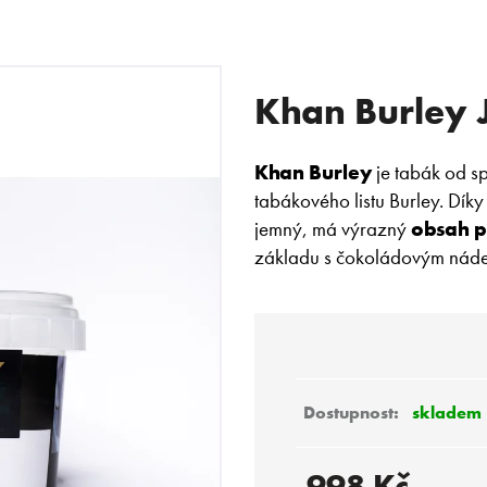
Khan Burley
 POTŘEBUJETE NAJÍT?
Khan Burley
je tabák od s
tabákového listu Burley. Díky
HLEDAT
jemný, má výrazný
obsah p
základu s čokoládovým nád
Doporučujeme
skladem
998 Kč