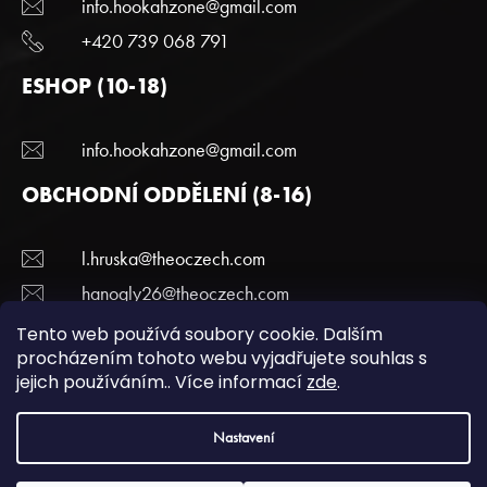
info.hookahzone@gmail.com
+420 739 068 791
ESHOP (10-18)
info.hookahzone@gmail.com
OBCHODNÍ ODDĚLENÍ (8-16)
l.hruska@theoczech.com
hanogly26@theoczech.com
+420 774 395 836
Tento web používá soubory cookie. Dalším
procházením tohoto webu vyjadřujete souhlas s
jejich používáním.. Více informací
zde
.
Copyright 2022 Hookazone.cz. Všechna práva
Nastavení
vyhrazena.
Podmínky ochrany a osobních údajů.
| Vytvořili
webotvurci