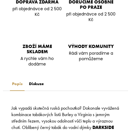
DOPRAVA ZDARMA
DORUČÍME OSOBNĚ
PO PRAZE
při objednávce od 2 500
při objednávce od 2 500
Kč
Kč
ZBOŽÍ MÁME
VÝHODY KOMUNITY
SKLADEM
Rádi vám poradíme a
A rychle vám ho
pomůžeme
dodáme
Popis
Diskuze
Jak vypadá skutečná ruská pochoutka? Dokonale vyvážená
kombinace tabákových listů Burley a Virginia s jemným
středním řezem, vysokou odolností vůči teplu a výraznou
chutí. Oblíbený černý tabák do vodní dýmky
DARKSIDE