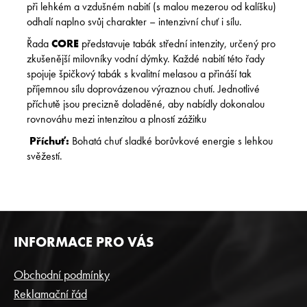
při lehkém a vzdušném nabití (s malou mezerou od kalíšku)
odhalí naplno svůj charakter – intenzivní chuť i sílu.
Řada
CORE
představuje tabák střední intenzity, určený pro
zkušenější milovníky vodní dýmky. Každé nabití této řady
spojuje špičkový tabák s kvalitní melasou a přináší tak
příjemnou sílu doprovázenou výraznou chutí. Jednotlivé
příchutě jsou precizně doladěné, aby nabídly dokonalou
rovnováhu mezi intenzitou a plností zážitku
Příchuť:
Bohatá chuť sladké borůvkové energie s lehkou
svěžestí.
Z
INFORMACE PRO VÁS
Á
P
Obchodní podmínky
A
Reklamační řád