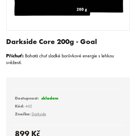
E
N
A
J
Í
Darkside Core 200g - Goal
T
?
Příchuť:
Bohatá chuť sladké borůvkové energie s lehkou
svěžestí.
HLEDAT
skladem
Kód:
462
D
Značka:
Darkside
o
p
o
899 Kč