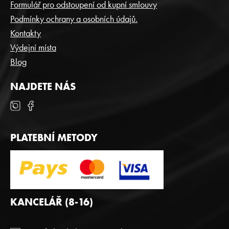
T
Formulář pro odstoupení od kupní smlouvy
Í
Podmínky ochrany a osobních údajů.
Kontakty
Výdejní místa
Blog
NAJDETE NÁS
PLATEBNÍ METODY
KANCELÁŘ (8-16)