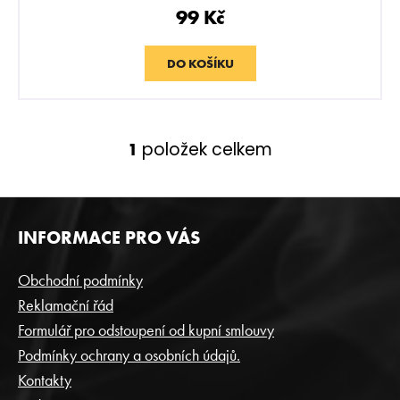
r
99 Kč
u
č
u
DO KOŠÍKU
j
e
m
e
položek celkem
1
O
v
THEO
l
-
á
Z
BITTER
d
INFORMACE PRO VÁS
FRUT
Á
40G
a
P
c
259
Obchodní podmínky
Kč
í
A
Reklamační řád
p
T
Formulář pro odstoupení od kupní smlouvy
r
Í
v
Podmínky ochrany a osobních údajů.
k
Kontakty
y