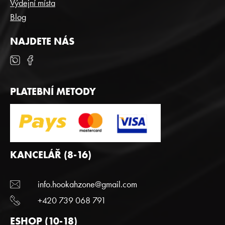
Výdejní místa
v
Blog
ý
p
i
NAJDETE NÁS
s
u
PLATEBNÍ METODY
KANCELÁŘ (8-16)
info.hookahzone@gmail.com
+420 739 068 791
ESHOP (10-18)