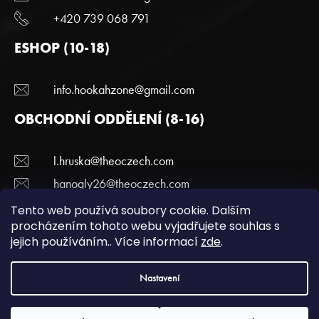
+420 739 068 791
ESHOP (10-18)
info.hookahzone@gmail.com
OBCHODNÍ ODDĚLENÍ (8-16)
l.hruska@theoczech.com
hanogly26@theoczech.com
+420 774 395 836
Tento web používá soubory cookie. Dalším
procházením tohoto webu vyjadřujete souhlas s
jejich používáním.. Více informací
zde
.
Copyright 2022 Hookazone.cz. Všechna práva
Nastavení
vyhrazena.
Podmínky ochrany a osobních údajů.
| Vytvořili
webotvurci