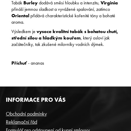
Tabák
Burley
dodává směsi hloubku a intenzitu,
Virginia
přináší jemnou sladkost a vyvážené spalování, zatímco
Oriental
přidává charakteristické kořenité tóny a bohaté
aroma.
Výsledkem je
vysoce kvalitní tabák s bohatou chutí,
střední silou a hladkým kouřem
, který osloví jak
začátečníky, tak zkušené milovníky vodních dýmek.
Příchuť
- ananas
Z
INFORMACE PRO VÁS
Á
P
Obchodní podmínky
A
Reklamační řád
T
Formulář pro odstoupení od kupní smlouvy