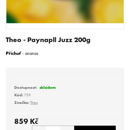
E
N
A
J
Í
Theo - Paynapll Juzz 200g
T
?
Příchuť
- ananas
HLEDAT
skladem
Kód:
739
Značka:
Theo
D
o
p
859 Kč
o
Měrná