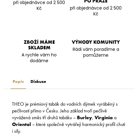
PO PRAZE
při objednávce od 2 500
při objednávce od 2 500
Kč
Kč
ZBOŽÍ MÁME
VÝHODY KOMUNITY
SKLADEM
Rádi vám poradíme a
A rychle vám ho
pomůžeme
dodáme
Popis
Diskuze
THEO je prémiový tabák do vodních dýmek vyráběný s
pečlivostí přímo v Česku. Jeho základ tvoří pečlivě
vyvážená směs tří druhů tabáku –
Burley
,
Virginia
a
Oriental
– které společně vytvářejí harmonický profil chuti
i síly.