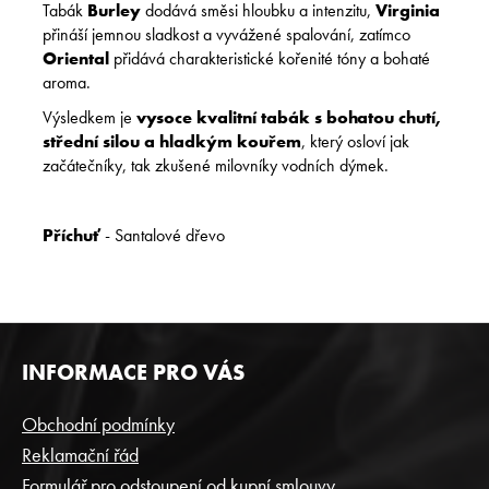
Tabák
Burley
dodává směsi hloubku a intenzitu,
Virginia
přináší jemnou sladkost a vyvážené spalování, zatímco
Oriental
přidává charakteristické kořenité tóny a bohaté
aroma.
Výsledkem je
vysoce kvalitní tabák s bohatou chutí,
střední silou a hladkým kouřem
, který osloví jak
začátečníky, tak zkušené milovníky vodních dýmek.
Příchuť
- Santalové dřevo
Z
INFORMACE PRO VÁS
Á
P
Obchodní podmínky
A
Reklamační řád
T
Formulář pro odstoupení od kupní smlouvy