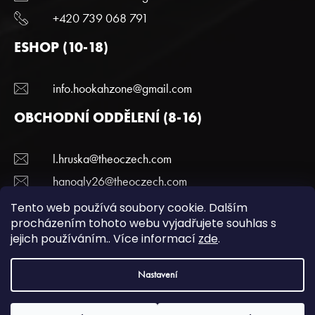
+420 739 068 791
ESHOP (10-18)
info.hookahzone@gmail.com
OBCHODNÍ ODDĚLENÍ (8-16)
l.hruska@theoczech.com
hanogly26@theoczech.com
+420 774 395 836
Tento web používá soubory cookie. Dalším
procházením tohoto webu vyjadřujete souhlas s
jejich používáním.. Více informací
zde
.
Copyright 2022 Hookazone.cz. Všechna práva
Nastavení
vyhrazena.
Podmínky ochrany a osobních údajů.
| Vytvořili
webotvurci