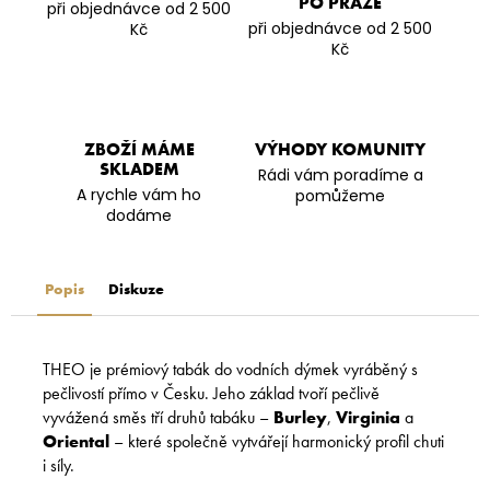
PO PRAZE
při objednávce od 2 500
při objednávce od 2 500
Kč
Kč
ZBOŽÍ MÁME
VÝHODY KOMUNITY
SKLADEM
Rádi vám poradíme a
A rychle vám ho
pomůžeme
dodáme
Popis
Diskuze
THEO je prémiový tabák do vodních dýmek vyráběný s
pečlivostí přímo v Česku. Jeho základ tvoří pečlivě
vyvážená směs tří druhů tabáku –
Burley
,
Virginia
a
Oriental
– které společně vytvářejí harmonický profil chuti
i síly.