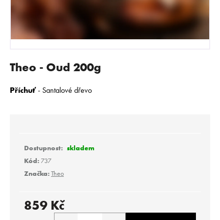
E
N
A
J
Í
Theo - Oud 200g
T
?
Příchuť
- Santalové dřevo
HLEDAT
skladem
Kód:
737
Značka:
Theo
D
o
p
859 Kč
o
Měrná