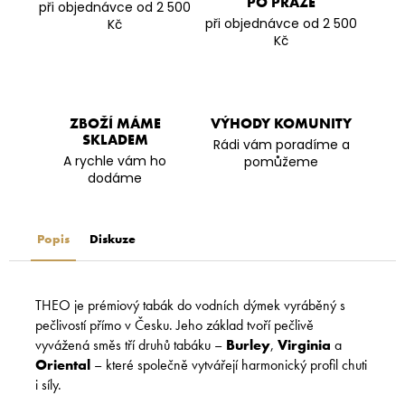
PO PRAZE
při objednávce od 2 500
při objednávce od 2 500
Kč
Kč
ZBOŽÍ MÁME
VÝHODY KOMUNITY
SKLADEM
Rádi vám poradíme a
A rychle vám ho
pomůžeme
dodáme
Popis
Diskuze
THEO je prémiový tabák do vodních dýmek vyráběný s
pečlivostí přímo v Česku. Jeho základ tvoří pečlivě
vyvážená směs tří druhů tabáku –
Burley
,
Virginia
a
Oriental
– které společně vytvářejí harmonický profil chuti
i síly.