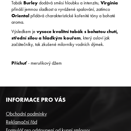
Tabák
Burley
dodává směsi hloubku a intenzitu,
Virginia
přináší jemnou sladkost a vyvážené spalování, zatímco
Oriental
přidává charakteristické kořenité tóny a bohaté
aroma.
Výsledkem je
vysoce kvalitní tabák s bohatou chutí,
střední silou a hladkým kouřem
, který osloví jak
začátečníky, tak zkušené milovníky vodních dýmek.
Příchuť
- m
eruňkový džem
Z
INFORMACE PRO VÁS
Á
P
Obchodní podmínky
A
Reklamační řád
T
Formulář pro odstoupení od kupní smlouvy