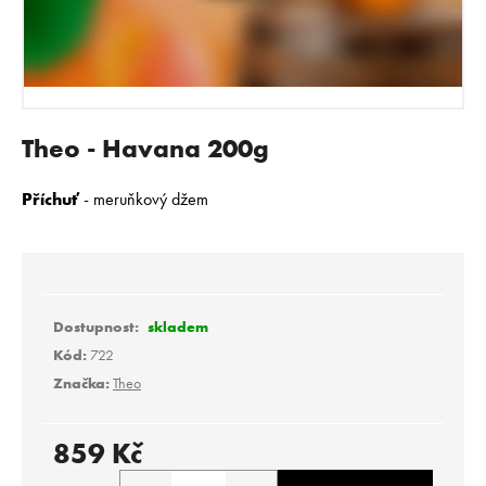
E
N
A
J
Í
Theo - Havana 200g
T
?
Příchuť
- m
eruňkový džem
HLEDAT
skladem
Kód:
722
Značka:
Theo
D
o
p
859 Kč
o
Měrná