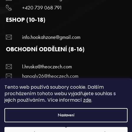
+420 739 068 791
ESHOP (10-18)
info.hookahzone@gmail.com
OBCHODNÍ ODDĚLENÍ (8-16)
l.hruska@theoczech.com
hanogly26@theoczech.com
+420 774 395 836
Tento web používá soubory cookie. Dalším
procházením tohoto webu vyjadřujete souhlas s
jejich používáním.. Více informací
zde
.
Copyright 2022 Hookazone.cz. Všechna práva
Nastavení
vyhrazena.
Podmínky ochrany a osobních údajů.
| Vytvořili
webotvurci