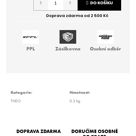
r
DO KOŠÍKU
cena:
u
č
u
j
e
m
e
PPL
Zásilkovna
Osobní odběr
HMS
BASIC
499
Kč
Kategorie
:
Hmotnost
:
THEO
0.3 kg
DOPRAVA ZDARMA
DORUČÍME OSOBNĚ