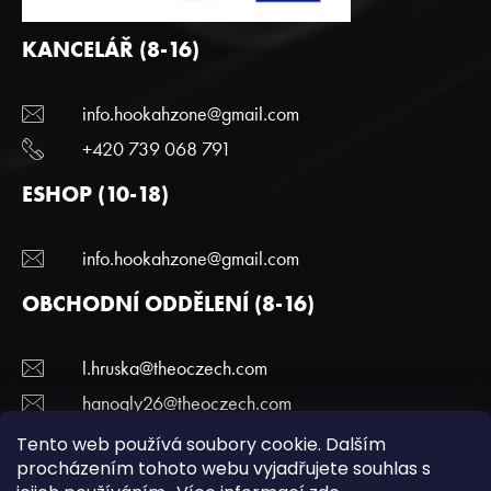
KANCELÁŘ (8-16)
info.hookahzone@gmail.com
+420 739 068 791
ESHOP (10-18)
info.hookahzone@gmail.com
OBCHODNÍ ODDĚLENÍ (8-16)
l.hruska@theoczech.com
hanogly26@theoczech.com
+420 774 395 836
Tento web používá soubory cookie. Dalším
procházením tohoto webu vyjadřujete souhlas s