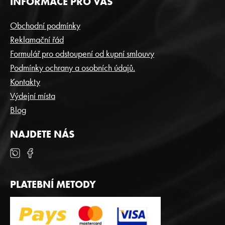
INFORMACE PRO VÁS
Á
P
Obchodní podmínky
A
Reklamační řád
T
Formulář pro odstoupení od kupní smlouvy
Í
Podmínky ochrany a osobních údajů.
Kontakty
Výdejní místa
Blog
NAJDETE NÁS
PLATEBNÍ METODY