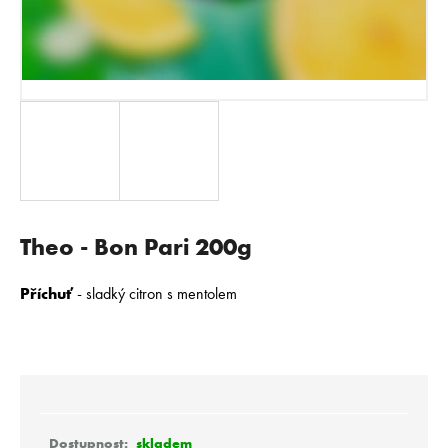
E
N
A
J
Í
T
?
Theo - Bon Pari 200g
HLEDAT
Příchuť
- sladký citron s mentolem
D
o
p
o
skladem