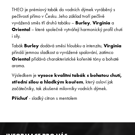
THEO je prémiový tabák do vodních dýmek vyráběný s
pečlivostí přímo v Česku. Jeho základ tvoří pečlivě
vyvážená směs tří druhů tabáku –
Burley
,
Virginia
a
Oriental
– které společně vytvářejí harmonický profil chuti
i síly.
Tabák
Burley
dodává směsi hloubku a intenzitu,
Virginia
přináší jemnou sladkost a vyvážené spalování, zatímco
Oriental
přidává charakteristické kořenité tóny a bohaté
aroma.
Výsledkem je
vysoce kvalitní tabák s bohatou chutí,
střední silou a hladkým kouřem
, který osloví jak
začátečníky, tak zkušené milovníky vodních dýmek.
Příchuť
- sladký citron s mentolem
Z