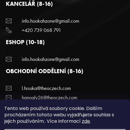
KANCELÁŘ (8-16)
info.hookahzone@gmail.com
+420 739 068 791
ESHOP (10-18)
info.hookahzone@gmail.com
OBCHODNÍ ODDĚLENÍ (8-16)
l.hruska@theoczech.com
hanogly26@theoczech.com
+420 774 395 836
Tento web používá soubory cookie. Dalším
procházením tohoto webu vyjadřujete souhlas s
jejich používáním.. Více informací
zde
.