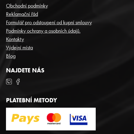
P
Obchodní podmínky
A
Reklamační řád
T
Formulář pro odstoupení od kupní smlouvy
Í
Podmínky ochrany a osobních údajů.
Kontakty
Výdejní místa
Blog
NAJDETE NÁS
PLATEBNÍ METODY