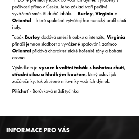
pečlivostí přímo v Česku. Jeho základ tvoří pečlivě
vyvážená směs tří druhů tabáku –
Burley
,
Virginia
a
Oriental
– které společně vytvářejí harmonický profil chuti
i síly.
Tabák
Burley
dodává směsi hloubku a intenzitu,
Virginia
přináší jemnou sladkost a vyvážené spalování, zatímco
Oriental
přidává charakteristické kořenité tóny a bohaté
aroma.
Výsledkem je
vysoce kvalitní tabák s bohatou chutí,
střední silou a hladkým kouřem
, který osloví jak
začátečníky, tak zkušené milovníky vodních dýmek.
Příchuť
- Borůvková müsli tyčinka
Z
INFORMACE PRO VÁS
Á