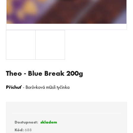
E
N
A
J
Í
T
?
Theo - Blue Break 200g
HLEDAT
Příchuť
- Borůvková müsli tyčinka
D
o
p
skladem
o
Kód:
688