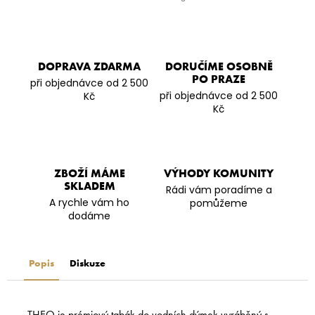
DOPRAVA ZDARMA
DORUČÍME OSOBNĚ
PO PRAZE
při objednávce od 2 500
při objednávce od 2 500
Kč
Kč
ZBOŽÍ MÁME
VÝHODY KOMUNITY
SKLADEM
Rádi vám poradíme a
A rychle vám ho
pomůžeme
dodáme
Popis
Diskuze
THEO je prémiový tabák do vodních dýmek vyráběný s