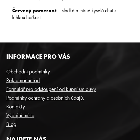
Červený pomeranč
– sladká a mírně kyselá chuť s
lehkou hořkostí
Z
INFORMACE PRO VÁS
Á
P
Obchodní podmínky
A
Reklamační řád
T
Formulář pro odstoupení od kupní smlouvy
Í
Podmínky ochrany a osobních údajů.
Kontakty
Výdejní místa
Blog
NAJDETE NÁS