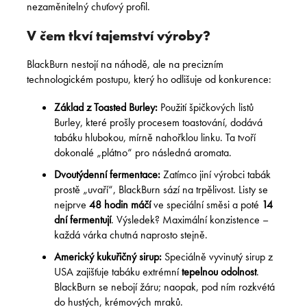
nezaměnitelný chuťový profil.
V čem tkví tajemství výroby?
BlackBurn nestojí na náhodě, ale na precizním
technologickém postupu, který ho odlišuje od konkurence:
Základ z Toasted Burley:
Použití špičkových listů
Burley, které prošly procesem toastování, dodává
tabáku hlubokou, mírně nahořklou linku. Ta tvoří
dokonalé „plátno“ pro následná aromata.
Dvoutýdenní fermentace:
Zatímco jiní výrobci tabák
prostě „uvaří“, BlackBurn sází na trpělivost. Listy se
nejprve
48 hodin máčí
ve speciální směsi a poté
14
dní fermentují
. Výsledek? Maximální konzistence –
každá várka chutná naprosto stejně.
Americký kukuřičný sirup:
Speciálně vyvinutý sirup z
USA zajišťuje tabáku extrémní
tepelnou odolnost
.
BlackBurn se nebojí žáru; naopak, pod ním rozkvétá
do hustých, krémových mraků.