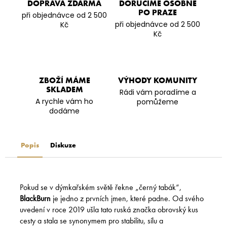
DOPRAVA ZDARMA
DORUČÍME OSOBNĚ
PO PRAZE
při objednávce od 2 500
při objednávce od 2 500
Kč
Kč
ZBOŽÍ MÁME
VÝHODY KOMUNITY
SKLADEM
Rádi vám poradíme a
A rychle vám ho
pomůžeme
dodáme
Popis
Diskuze
Pokud se v dýmkařském světě řekne „černý tabák“,
BlackBurn
je jedno z prvních jmen, které padne. Od svého
uvedení v roce 2019 ušla tato ruská značka obrovský kus
cesty a stala se synonymem pro stabilitu, sílu a