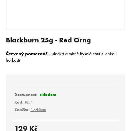
E
N
A
J
Í
Blackburn 25g - Red Orng
T
?
Červený pomeranč
– sladká a mírně kyselá chuť s lehkou
hořkostí
HLEDAT
skladem
Kód:
1854
D
Značka:
BlackBurn
o
p
o
129 Kč