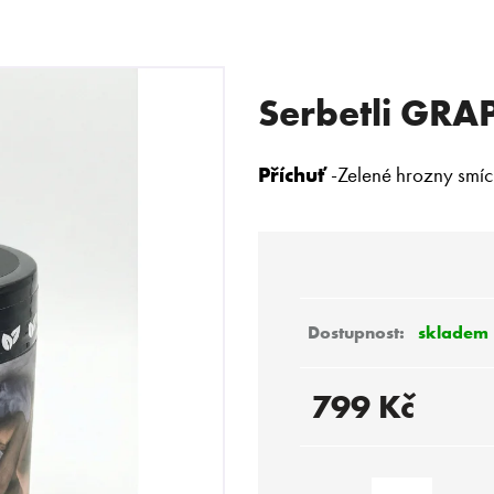
Serbetli GRA
 POTŘEBUJETE NAJÍT?
Příchuť
-
Zelené hrozny smí
HLEDAT
Doporučujeme
skladem
799 Kč
Měrná
cena: