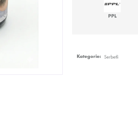
DARKSIDE CORE 200G - SUPERNOVA
VODNÍ DÝMKA -
899 Kč
4 990 Kč
PPL
Kategorie
:
Serbetli