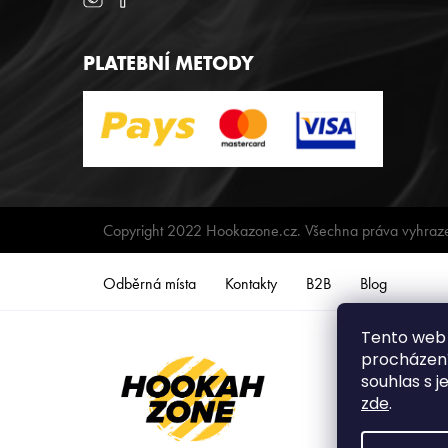
PLATEBNÍ METODY
Copyright 2022 Hookazone.cz. Všechna práva vyhraz
Odběrná místa
Kontakty
B2B
Blog
Tento web 
procházení
souhlas s j
zde
.