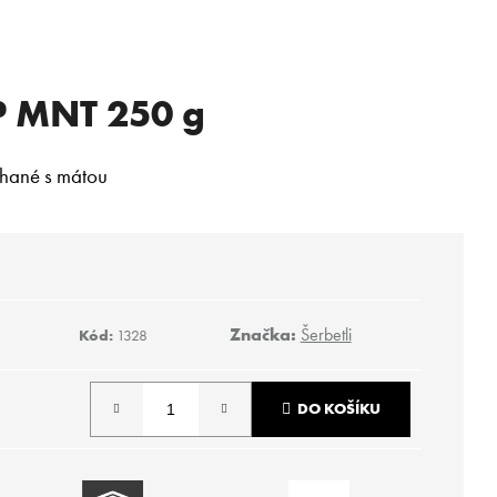
P MNT 250 g
chané s mátou
Značka:
Šerbetli
Kód:
1328
DO KOŠÍKU
Následující