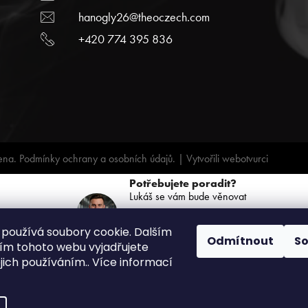
hanogly26@theoczech.com
+420 774 395 836
ena.
Podmínky ochrany a osobních údajů.
| Vytvořili
webotvurci
Potřebujete poradit?
Lukáš se vám bude věnovat
+420 739 068 791
používá soubory cookie. Dalším
(PO-PÁ: 8:00 - 16:00)
Odmítnout
S
m tohoto webu vyjadřujete
ejich používáním.. Více informací