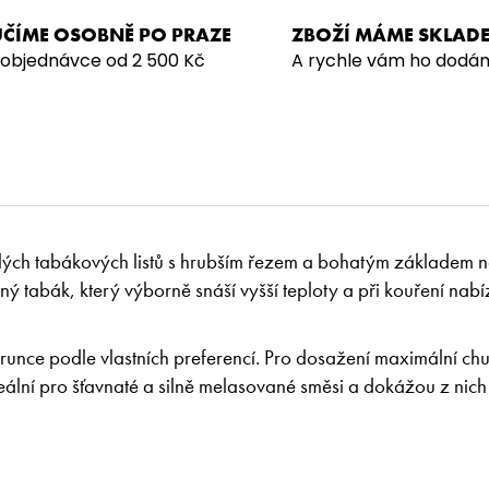
ČÍME OSOBNĚ PO PRAZE
ZBOŽÍ MÁME SKLAD
 objednávce od 2 500 Kč
A rychle vám ho dodá
tlých tabákových listů s hrubším řezem a bohatým základem 
 tabák, který výborně snáší vyšší teploty a při kouření nabí
runce podle vlastních preferencí. Pro dosažení maximální chu
ální pro šťavnaté a silně melasované směsi a dokážou z nich