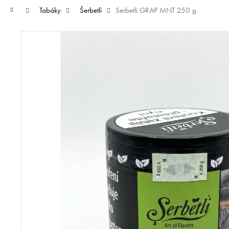
K
Přejít
Domů
Tabáky
Šerbetli
Serbetli GRAP MNT 250 g
na
O
Zpět
Zpět
obsah
Š
do
do
obchodu
obchodu
CO
Í
K