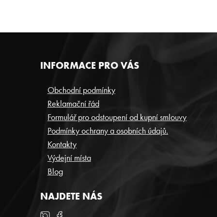
Z
INFORMACE PRO VÁS
Á
P
Obchodní podmínky
Reklamační řád
A
Formulář pro odstoupení od kupní smlouvy
T
Podmínky ochrany a osobních údajů.
Í
Kontakty
Výdejní místa
Blog
NAJDETE NÁS