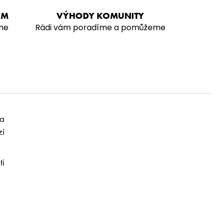
EM
VÝHODY KOMUNITY
me
Rádi vám poradíme a pomůžeme
na
zí
ti