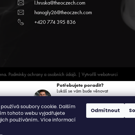
l.hruska@theoczech.com
hanogly26@theoczech.com
+420 774 395 836
ena.
Podmínky ochrany a osobních údajů.
| Vytvořili
webotvurci
Potřebujete poradit?
Lukáš se vám bude věnovat
+420 739 068 791
používá soubory cookie. Dalším
(PO-PÁ: 8:00 - 16:00)
Odmítnout
S
m tohoto webu vyjadřujete
ejich používáním.. Více informací