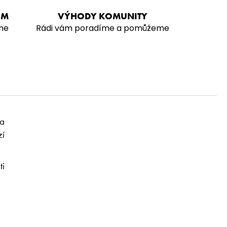
EM
VÝHODY KOMUNITY
me
Rádi vám poradíme a pomůžeme
na
zí
ti