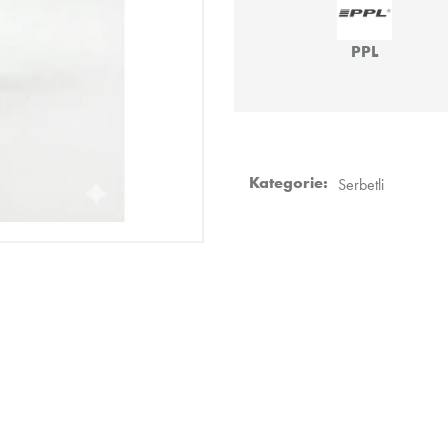
SARMA 360 STRONG – MONTN
SARMA – NDLS 
LAVNDR 200G
879 Kč
PPL
929 Kč
Kategorie
:
Serbetli