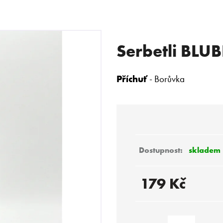
Serbetli BLU
 POTŘEBUJETE NAJÍT?
Příchuť
- Borůvka
HLEDAT
Doporučujeme
skladem
179 Kč
Měrná
cena: