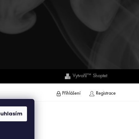
Vytvořil™ Shoptet
Přihlášení
Registrace
ouhlasím