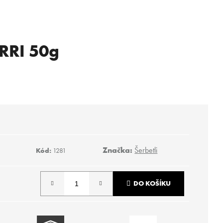
BRRI 50g
Značka:
Šerbetli
Kód:
1281
DO KOŠÍKU
Následující