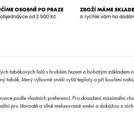
ČÍME OSOBNĚ PO PRAZE
ZBOŽÍ MÁME SKLAD
 objednávce od 2 500 Kč
A rychle vám ho dodá
tlých tabákových listů s hrubším řezem a bohatým základem 
 tabák, který výborně snáší vyšší teploty a při kouření nabí
runce podle vlastních preferencí. Pro dosažení maximální chu
ální pro šťavnaté a silně melasované směsi a dokážou z nich