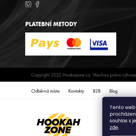
PLATEBNÍ METODY
Copyright 2022 Hookazone.cz. Všechna práva vyhraz
Odběrná místa
Kontakty
B2B
Blog
Tento web 
procházení
souhlas s j
zde
.