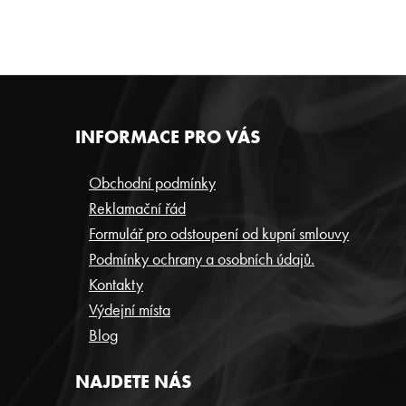
Z
INFORMACE PRO VÁS
Á
P
Obchodní podmínky
Reklamační řád
A
Formulář pro odstoupení od kupní smlouvy
T
Podmínky ochrany a osobních údajů.
Í
Kontakty
Výdejní místa
Blog
NAJDETE NÁS