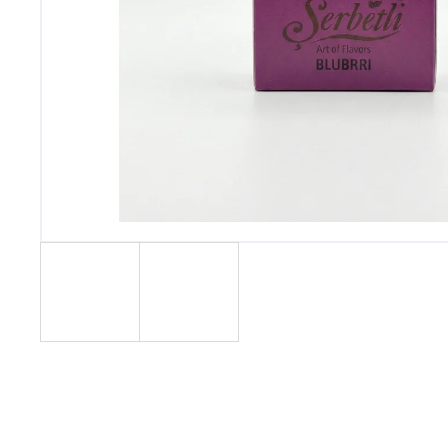
SARMA 360 STRONG – LYCH SOD
200G
929 Kč