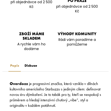
PO PRAZE
při objednávce od 2 500
při objednávce od 2 500
Kč
Kč
ZBOŽÍ MÁME
VÝHODY KOMUNITY
SKLADEM
Rádi vám poradíme a
A rychle vám ho
pomůžeme
dodáme
Popis
Diskuze
Overdozz
je progresivní značka, která vznikla v dílnách
kultovního amerického Starbuzzu s jediným cílem: definovat
novou éru dýmkaření. Je to tabák pro ty, kteří se nespokojí s
průměrem a hledají intenzivní chuťový „vibe“, styl a
originalitu v každém potáhnutí.