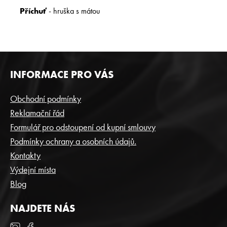
Příchuť
- hruška s mátou
Z
INFORMACE PRO VÁS
Á
P
Obchodní podmínky
A
Reklamační řád
T
Formulář pro odstoupení od kupní smlouvy
Í
Podmínky ochrany a osobních údajů.
Kontakty
Výdejní místa
Blog
NAJDETE NÁS