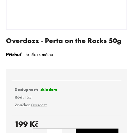
E
N
A
J
Í
Overdozz - Perta on the Rocks 50g
T
?
Příchuť
- hruška s mátou
HLEDAT
skladem
Kód:
1651
Značka:
Overdozz
D
o
p
199 Kč
o
Měrná